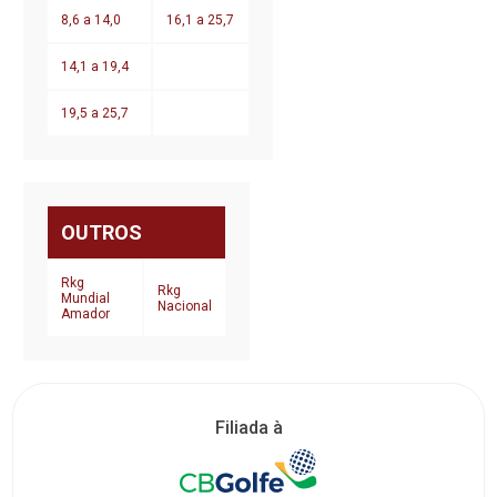
8,6 a 14,0
16,1 a 25,7
14,1 a 19,4
19,5 a 25,7
OUTROS
Rkg
Rkg
Mundial
Nacional
Amador
Filiada à