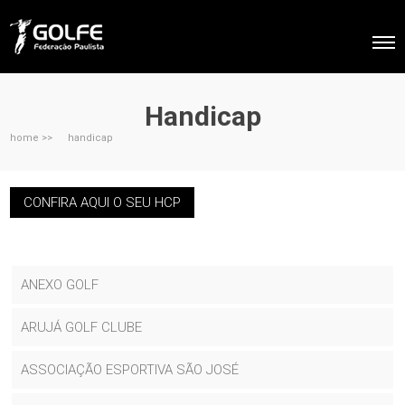
Handicap
home >>
handicap
CONFIRA AQUI O SEU HCP
ANEXO GOLF
ARUJÁ GOLF CLUBE
ASSOCIAÇÃO ESPORTIVA SÃO JOSÉ