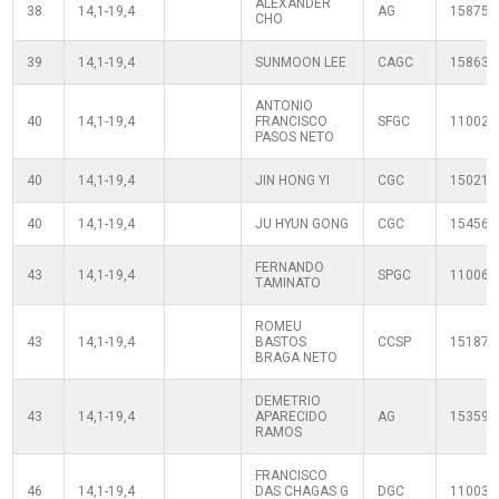
ALEXANDER
38
14,1-19,4
AG
158753
CHO
39
14,1-19,4
SUNMOON LEE
CAGC
158637
ANTONIO
40
14,1-19,4
FRANCISCO
SFGC
110020
PASOS NETO
40
14,1-19,4
JIN HONG YI
CGC
150212
40
14,1-19,4
JU HYUN GONG
CGC
154567
FERNANDO
43
14,1-19,4
SPGC
110060
TAMINATO
ROMEU
43
14,1-19,4
BASTOS
CCSP
151873
BRAGA NETO
DEMETRIO
43
14,1-19,4
APARECIDO
AG
153590
RAMOS
FRANCISCO
46
14,1-19,4
DAS CHAGAS G
DGC
110030