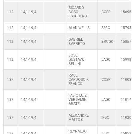
RICARDO
112
14,1-19,4
BOSO
CCSP
156952
ESCUDERO
112
14,1-19,4
ALAN WELLS
SFGC
157938
GABRIEL
112
14,1-19,4
BRUGC
158577
BARRETO
JOSE
112
14,1-19,4
GUSTAVO
LAGC
159983
BELLINI
RAUL
137
14,1-19,4
CARDOSO F.
CCSP
110030
FRANCO
FABIO LUIZ
137
14,1-19,4
VERGAMINI
LAGC
110140
ABATE
ALEXANDRE
137
14,1-19,4
IPGC
110200
MATTOS
REYNALDO
137
14,1-19,4
IPGC
158536