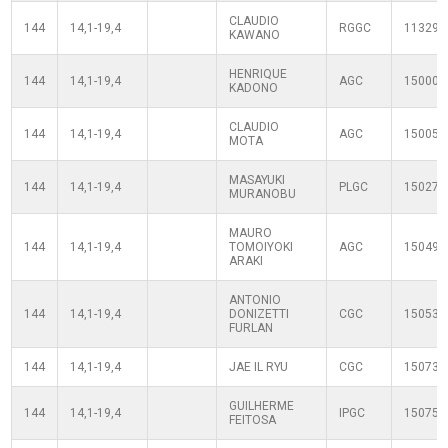
CLAUDIO
144
14,1-19,4
RGGC
113290
KAWANO
HENRIQUE
144
14,1-19,4
AGC
150001
KADONO
CLAUDIO
144
14,1-19,4
AGC
150052
MOTA
MASAYUKI
144
14,1-19,4
PLGC
150278
MURANOBU
MAURO
144
14,1-19,4
TOMOIYOKI
AGC
150493
ARAKI
ANTONIO
144
14,1-19,4
DONIZETTI
CGC
150534
FURLAN
144
14,1-19,4
JAE IL RYU
CGC
150734
GUILHERME
144
14,1-19,4
IPGC
150757
FEITOSA