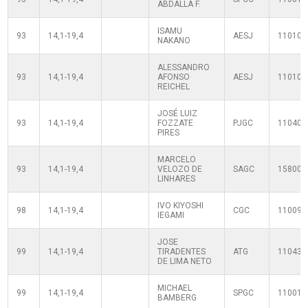
ABDALLA F.
ISAMU
93
14,1-19,4
AESJ
110100
NAKANO
ALESSANDRO
93
14,1-19,4
AFONSO
AESJ
110100
REICHEL
JOSÉ LUIZ
93
14,1-19,4
FOZZATE
PJGC
110400
PIRES
MARCELO
93
14,1-19,4
VELOZO DE
SAGC
158004
LINHARES
IVO KIYOSHI
98
14,1-19,4
CGC
110090
IEGAMI
JOSE
99
14,1-19,4
TIRADENTES
ATG
110430
DE LIMA NETO
MICHAEL
99
14,1-19,4
SPGC
110010
BAMBERG