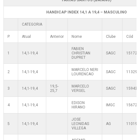
FARIAS SANTOS (BAIANO)
HANDICAP INDEX 14,1 A 19,4 – MASCULINO
CATEGORIA
P.
Atual
Anterior
Nome
Clube
Cód
FABIEN
1
14,1-19,4
CHRISTIAN
SAGC
151722
DUPRET
MARCELO NERI
2
14,1-19,4
SAGC
113290
LOURENCAO
19,5-
MARCELO
3
14,1-19,4
SAGC
159432
25,7
VERGEL
EDISON
4
14,1-19,4
IMGC
156720
HIRANO
JOSE
5
14,1-19,4
LEONIDAS
AG
110190
VILLEGA