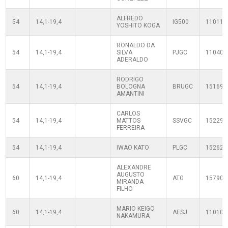
ALFREDO
54
14,1-19,4
IG500
110110
YOSHITO KOGA
RONALDO DA
54
14,1-19,4
SILVA
PJGC
110400
ADERALDO
RODRIGO
54
14,1-19,4
BOLOGNA
BRUGC
151699
AMANTINI
CARLOS
54
14,1-19,4
MATTOS
SSVGC
152294
FERREIRA
54
14,1-19,4
IWAO KATO
PLGC
152627
ALEXANDRE
AUGUSTO
60
14,1-19,4
ATG
157903
MIRANDA
FILHO
MARIO KEIGO
60
14,1-19,4
AESJ
110100
NAKAMURA