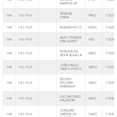
BARROS JR
GENIVAL
144
14,1-19,4
PAGC
110230
VIANA
144
14,1-19,4
RUBENS RIZZO
RGGC
110260
ALEX TITINGER
144
14,1-19,4
GGC
110260
VAN OORDT
ROBSON DA
144
14,1-19,4
IMGC
110260
SILVA SEGALLA
JOÃO PAULO
144
14,1-19,4
QBGC
110270
CANTO PORTO
DELPHO
144
14,1-19,4
PELOSINI
SAGC
110350
SOBRINHO
LUIZ ANTONIO
144
14,1-19,4
IMGC
110400
VALENTIM
JOAQUIM
144
14,1-19,4
CABRAL DE
CAGC
110410