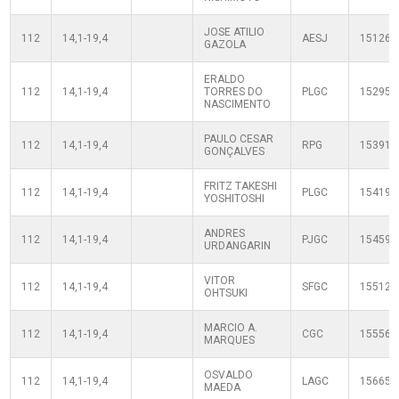
JOSE ATILIO
112
14,1-19,4
AESJ
151263
GAZOLA
ERALDO
112
14,1-19,4
TORRES DO
PLGC
152954
NASCIMENTO
PAULO CESAR
112
14,1-19,4
RPG
153918
GONÇALVES
FRITZ TAKESHI
112
14,1-19,4
PLGC
154195
YOSHITOSHI
ANDRES
112
14,1-19,4
PJGC
154592
URDANGARIN
VITOR
112
14,1-19,4
SFGC
155120
OHTSUKI
MARCIO A.
112
14,1-19,4
CGC
155566
MARQUES
OSVALDO
112
14,1-19,4
LAGC
156651
MAEDA