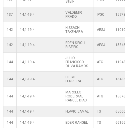
STEIN
VALDEMIR
137
14,1-19,4
IPGC
159738
PRADO
HISSACHI
142
14,1-19,4
AESJ
110100
TAKEHARA
EDEN SIROLI
142
14,1-19,4
AESJ
158461
RIBEIRO
JULIO
144
14,1-19,4
FRANCISCO
ATG
110430
OLIVA RAMOS
DIEGO
144
14,1-19,4
ATG
154368
FERREIRA
MARCELO
144
14,1-19,4
ROBERVAL
ATG
156762
RANGEL DIAS
144
14,1-19,4
FLAVIO JAMAL
TS
650000
144
14,1-19,4
EDER RANGEL
TS
661661