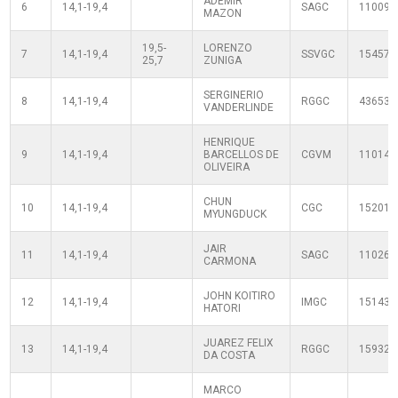
ADEMIR
6
14,1-19,4
SAGC
110090
MAZON
19,5-
LORENZO
7
14,1-19,4
SSVGC
154577
25,7
ZUNIGA
SERGINERIO
8
14,1-19,4
RGGC
436537
VANDERLINDE
HENRIQUE
9
14,1-19,4
BARCELLOS DE
CGVM
110140
OLIVEIRA
CHUN
10
14,1-19,4
CGC
152011
MYUNGDUCK
JAIR
11
14,1-19,4
SAGC
110260
CARMONA
JOHN KOITIRO
12
14,1-19,4
IMGC
151438
HATORI
JUAREZ FELIX
13
14,1-19,4
RGGC
159324
DA COSTA
MARCO