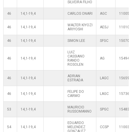
SILVEIRA FILHO
46
14,1-19,4
CARLOS ONARI
AGC
110050
WALTER KIYOZI
46
14,1-19,4
AESJ
110100
ARIYOSHI
46
14,1-19,4
SIMON LEE
SFGC
150705
LUIZ
CASSIANO
46
14,1-19,4
AG
154949
RANDO
ROSOLEN
ADRIAN
46
14,1-19,4
LAGC
156597
ESTRADA
FELIPE DO
46
14,1-19,4
LAGC
157360
CARMO
MAURICIO
53
14,1-19,4
SPGC
154832
RUSSOMANNO
EDUARDO
54
14,1-19,4
MELENDEZ
CCSP
110030
GONZALEZ