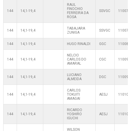
RAUL
FINOCHIO
144
14,1-19,4
SSVGC
110070
FERREIRA DA
ROSA
TABAJARA
144
14,1-19,4
SSVGC
110070
ZUNIGA
144
14,1-19,4
HUGO RINALDI
GGC
110080
NELCIO
144
14,1-19,4
CARLOS DO
CGC
110090
AMARAL
LUCIANO
144
14,1-19,4
DGC
110090
ALMEIDA
CARLOS
144
14,1-19,4
TOKUITI
AESJ
110100
AMAGAI
RICARDO
144
14,1-19,4
YOSHIRO
AESJ
110100
IGUCHI
WILSON