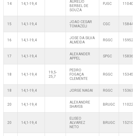
AURELIO
14
14,1-19,4
PJGC
110400
BERBEL DE
SOUZA
JOAO CESAR
15
14,1-19,4
CGC
158443
TOMAZELI
JOSE DA SILVA
16
14,1-19,4
RGGC
159529
ALMEIDA
ALEXANDER
17
14,1-19,4
SPGC
158361
APPEL
PEDRO
19,5-
18
14,1-19,4
FOGAÇA
RGGC
153458
25,7
CLEMENTE
18
14,1-19,4
JORGE NAGAI
RGGC
153638
ALEXANDRE
20
14,1-19,4
BRUGC
110220
SHAYEB
ELISEO
20
14,1-19,4
ALVAREZ
BRUGC
152103
NETO