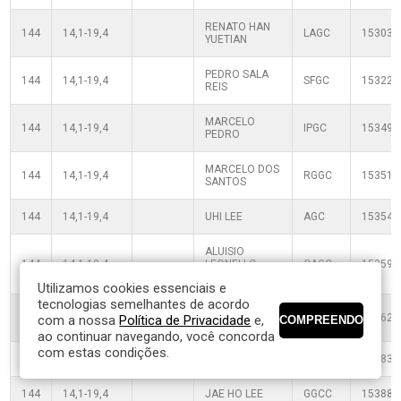
RENATO HAN
144
14,1-19,4
LAGC
153039
YUETIAN
PEDRO SALA
144
14,1-19,4
SFGC
153221
REIS
MARCELO
144
14,1-19,4
IPGC
153499
PEDRO
MARCELO DOS
144
14,1-19,4
RGGC
153517
SANTOS
144
14,1-19,4
UHI LEE
AGC
153546
ALUISIO
144
14,1-19,4
LEONELLO
CAGC
153594
VICTAL
Utilizamos cookies essenciais e
tecnologias semelhantes de acordo
LUIZ FELIPE
144
14,1-19,4
PCGC
153623
com a nossa
Política de Privacidade
e,
JUNQUEIRA
ao continuar navegando, você concorda
com estas condições.
144
14,1-19,4
SHINJI KUNII
SFGC
153832
144
14,1-19,4
JAE HO LEE
GGCC
153885