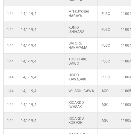
CANEPA
MITSUYOSHI
144
14,1-19,4
PLGC
110040
NAGAYA
KUNIO
144
14,1-19,4
PLGC
110040
ISHIHARA
SATORU
144
14,1-19,4
PLGC
110040
HARAYAMA
TOSHITAKE
144
14,1-19,4
PLGC
110040
DAIGO
HIDEO
144
14,1-19,4
PLGC
110040
KAWASAKI
144
14,1-19,4
WILSON IGAWA
AGC
110050
RICARDO
144
14,1-19,4
AGC
110050
IWASAKI
RICARDO
144
14,1-19,4
AGC
110050
KOBASHI