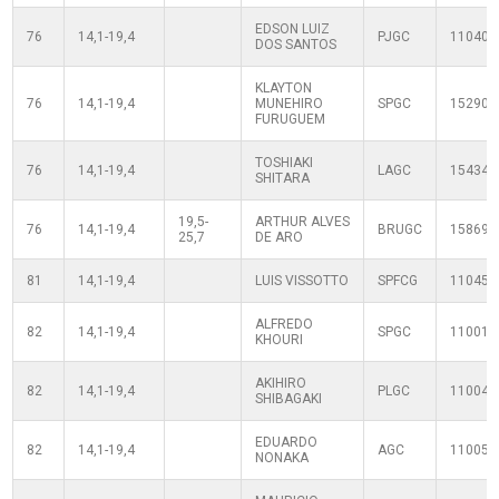
EDSON LUIZ
76
14,1-19,4
PJGC
110400
DOS SANTOS
KLAYTON
76
14,1-19,4
MUNEHIRO
SPGC
152906
FURUGUEM
TOSHIAKI
76
14,1-19,4
LAGC
154345
SHITARA
19,5-
ARTHUR ALVES
76
14,1-19,4
BRUGC
158699
25,7
DE ARO
81
14,1-19,4
LUIS VISSOTTO
SPFCG
110450
ALFREDO
82
14,1-19,4
SPGC
110010
KHOURI
AKIHIRO
82
14,1-19,4
PLGC
110040
SHIBAGAKI
EDUARDO
82
14,1-19,4
AGC
110050
NONAKA