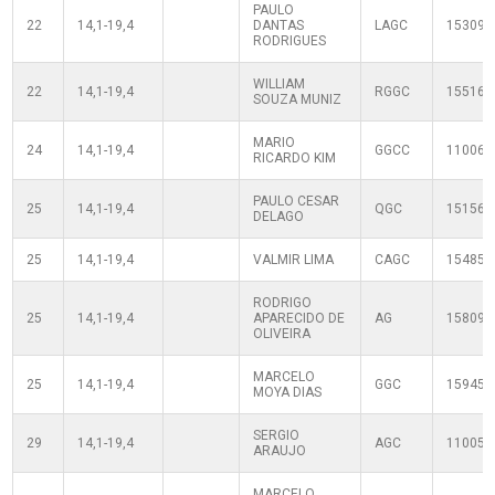
PAULO
22
14,1-19,4
DANTAS
LAGC
153091
RODRIGUES
WILLIAM
22
14,1-19,4
RGGC
155164
SOUZA MUNIZ
MARIO
24
14,1-19,4
GGCC
110060
RICARDO KIM
PAULO CESAR
25
14,1-19,4
QGC
151564
DELAGO
25
14,1-19,4
VALMIR LIMA
CAGC
154853
RODRIGO
25
14,1-19,4
APARECIDO DE
AG
158099
OLIVEIRA
MARCELO
25
14,1-19,4
GGC
159451
MOYA DIAS
SERGIO
29
14,1-19,4
AGC
110050
ARAUJO
MARCELO