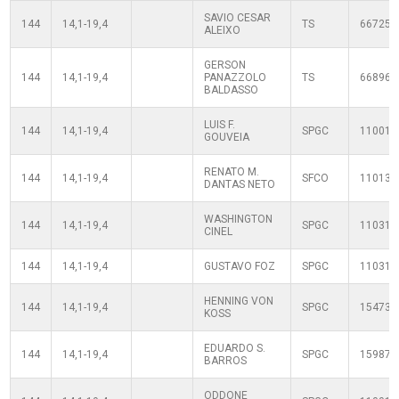
SAVIO CESAR
144
14,1-19,4
TS
667258
ALEIXO
GERSON
144
14,1-19,4
PANAZZOLO
TS
668968
BALDASSO
LUIS F.
144
14,1-19,4
SPGC
110010
GOUVEIA
RENATO M.
144
14,1-19,4
SFCO
110130
DANTAS NETO
WASHINGTON
144
14,1-19,4
SPGC
110310
CINEL
144
14,1-19,4
GUSTAVO FOZ
SPGC
110310
HENNING VON
144
14,1-19,4
SPGC
154735
KOSS
EDUARDO S.
144
14,1-19,4
SPGC
159875
BARROS
ODDONE