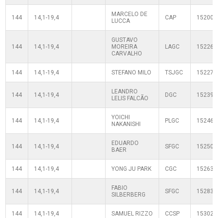
MARCELO DE
144
14,1-19,4
CAP
152008
LUCCA
GUSTAVO
144
14,1-19,4
MOREIRA
LAGC
152267
CARVALHO
144
14,1-19,4
STEFANO MILO
TSJGC
152272
LEANDRO
144
14,1-19,4
DGC
152398
LELIS FALCÃO
YOICHI
144
14,1-19,4
PLGC
152461
NAKANISHI
EDUARDO
144
14,1-19,4
SFGC
152506
BAER
144
14,1-19,4
YONG JU PARK
CGC
152636
FABIO
144
14,1-19,4
SFGC
152837
SILBERBERG
144
14,1-19,4
SAMUEL RIZZO
CCSP
153024