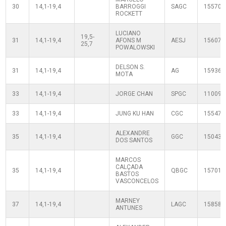
30
14,1-19,4
BARROGGI
SAGC
155700
ROCKETT
LUCIANO
19,5-
31
14,1-19,4
AFONS M
AESJ
156073
25,7
POWALOWSKI
DELSON S.
31
14,1-19,4
AG
159369
MOTA
33
14,1-19,4
JORGE CHAN
SPGC
110090
33
14,1-19,4
JUNG KU HAN
CGC
155477
ALEXANDRE
35
14,1-19,4
GGC
150434
DOS SANTOS
MARCOS
CALÇADA
35
14,1-19,4
QBGC
157012
BASTOS
VASCONCELOS
MARNEY
37
14,1-19,4
LAGC
158582
ANTUNES