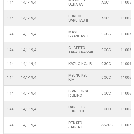
MASAHIRO
144
14,1-19,4
AGC
110050
UEHARA
EURICO
144
14,1-19,4
AGC
110050
SARUHASHI
MANUEL
144
14,1-19,4
GGCC
110060
BRANCANTE
GILBERTO
144
14,1-19,4
GGCC
110060
TAKAO KASSAI
144
14,1-19,4
KAZUO NOJIRI
GGCC
110060
MYUNG KYU
144
14,1-19,4
GGCC
110060
KIM
IVAN JORGE
144
14,1-19,4
GGCC
110060
RIBEIRO
DANIEL HO
144
14,1-19,4
GGCC
110060
JUNG SUH
RENATO
144
14,1-19,4
SSVGC
110070
JAHJAH