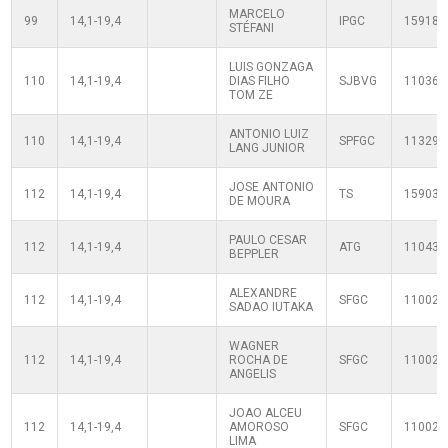
MARCELO
99
14,1-19,4
IPGC
159185
STÉFANI
LUIS GONZAGA
110
14,1-19,4
DIAS FILHO
SJBVG
110360
TOM ZE
ANTONIO LUIZ
110
14,1-19,4
SPFGC
113290
LANG JUNIOR
JOSE ANTONIO
112
14,1-19,4
TS
159039
DE MOURA
PAULO CESAR
112
14,1-19,4
ATG
110430
BEPPLER
ALEXANDRE
112
14,1-19,4
SFGC
110020
SADAO IUTAKA
WAGNER
112
14,1-19,4
ROCHA DE
SFGC
110020
ANGELIS
JOAO ALCEU
112
14,1-19,4
AMOROSO
SFGC
110020
LIMA