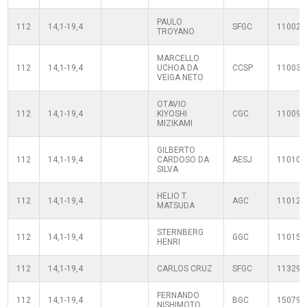
PAULO
112
14,1-19,4
SFGC
110020
TROYANO
MARCELLO
112
14,1-19,4
UCHOA DA
CCSP
110030
VEIGA NETO
OTAVIO
112
14,1-19,4
KIYOSHI
CGC
110090
MIZIKAMI
GILBERTO
112
14,1-19,4
CARDOSO DA
AESJ
110100
SILVA
HELIO T.
112
14,1-19,4
AGC
110120
MATSUDA
STERNBERG
112
14,1-19,4
GGC
110150
HENRI
112
14,1-19,4
CARLOS CRUZ
SFGC
113290
FERNANDO
112
14,1-19,4
BGC
150793
NISHIMOTO