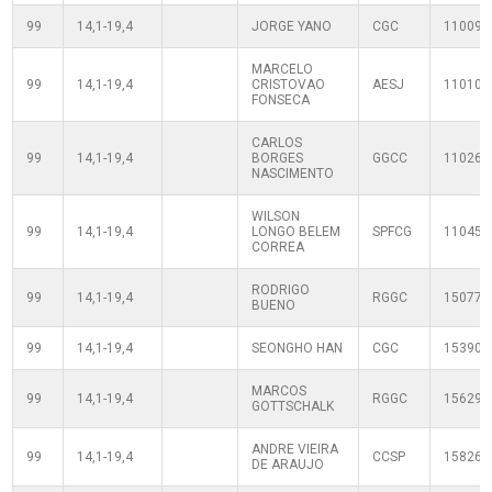
99
14,1-19,4
JORGE YANO
CGC
110090
MARCELO
99
14,1-19,4
CRISTOVAO
AESJ
110100
FONSECA
CARLOS
99
14,1-19,4
BORGES
GGCC
110260
NASCIMENTO
WILSON
99
14,1-19,4
LONGO BELEM
SPFCG
110450
CORREA
RODRIGO
99
14,1-19,4
RGGC
150779
BUENO
99
14,1-19,4
SEONGHO HAN
CGC
153906
MARCOS
99
14,1-19,4
RGGC
156295
GOTTSCHALK
ANDRE VIEIRA
99
14,1-19,4
CCSP
158267
DE ARAUJO