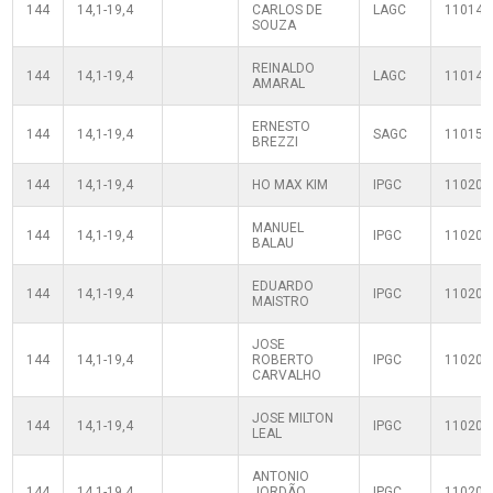
144
14,1-19,4
CARLOS DE
LAGC
110140
SOUZA
REINALDO
144
14,1-19,4
LAGC
110140
AMARAL
ERNESTO
144
14,1-19,4
SAGC
110150
BREZZI
144
14,1-19,4
HO MAX KIM
IPGC
110200
MANUEL
144
14,1-19,4
IPGC
110200
BALAU
EDUARDO
144
14,1-19,4
IPGC
110200
MAISTRO
JOSE
144
14,1-19,4
ROBERTO
IPGC
110200
CARVALHO
JOSE MILTON
144
14,1-19,4
IPGC
110200
LEAL
ANTONIO
144
14,1-19,4
JORDÃO
IPGC
110200