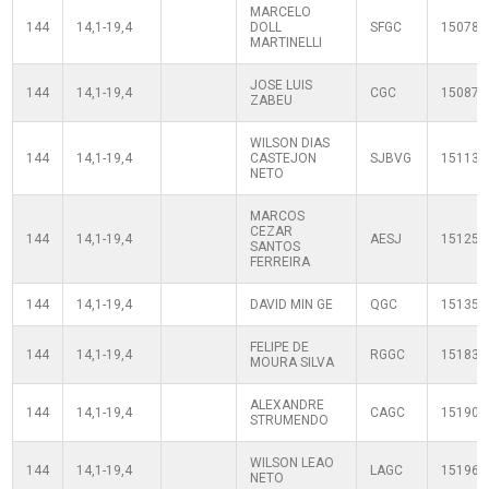
MARCELO
144
14,1-19,4
DOLL
SFGC
150789
MARTINELLI
JOSE LUIS
144
14,1-19,4
CGC
150874
ZABEU
WILSON DIAS
144
14,1-19,4
CASTEJON
SJBVG
151132
NETO
MARCOS
CEZAR
144
14,1-19,4
AESJ
151254
SANTOS
FERREIRA
144
14,1-19,4
DAVID MIN GE
QGC
151350
FELIPE DE
144
14,1-19,4
RGGC
151837
MOURA SILVA
ALEXANDRE
144
14,1-19,4
CAGC
151903
STRUMENDO
WILSON LEAO
144
14,1-19,4
LAGC
151965
NETO