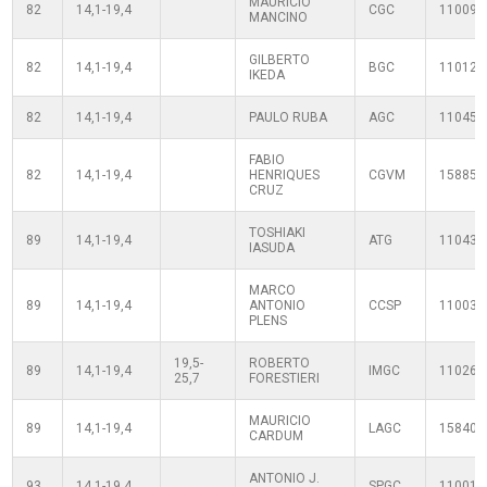
MAURICIO
82
14,1-19,4
CGC
110090
MANCINO
GILBERTO
82
14,1-19,4
BGC
110120
IKEDA
82
14,1-19,4
PAULO RUBA
AGC
110450
FABIO
82
14,1-19,4
HENRIQUES
CGVM
158851
CRUZ
TOSHIAKI
89
14,1-19,4
ATG
110430
IASUDA
MARCO
89
14,1-19,4
ANTONIO
CCSP
110030
PLENS
19,5-
ROBERTO
89
14,1-19,4
IMGC
110260
25,7
FORESTIERI
MAURICIO
89
14,1-19,4
LAGC
158403
CARDUM
ANTONIO J.
93
14,1-19,4
SPGC
110010