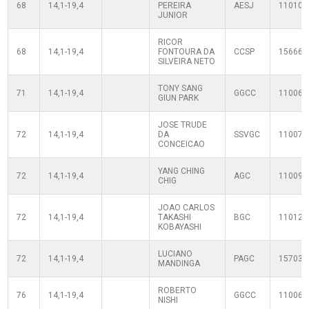
68
14,1-19,4
PEREIRA
AESJ
110100
JUNIOR
RICOR
68
14,1-19,4
FONTOURA DA
CCSP
156668
SILVEIRA NETO
TONY SANG
71
14,1-19,4
GGCC
110060
GIUN PARK
JOSE TRUDE
72
14,1-19,4
DA
SSVGC
110070
CONCEICAO
YANG CHING
72
14,1-19,4
AGC
110090
CHIG
JOAO CARLOS
72
14,1-19,4
TAKASHI
BGC
110120
KOBAYASHI
LUCIANO
72
14,1-19,4
PAGC
157030
MANDINGA
ROBERTO
76
14,1-19,4
GGCC
110060
NISHI