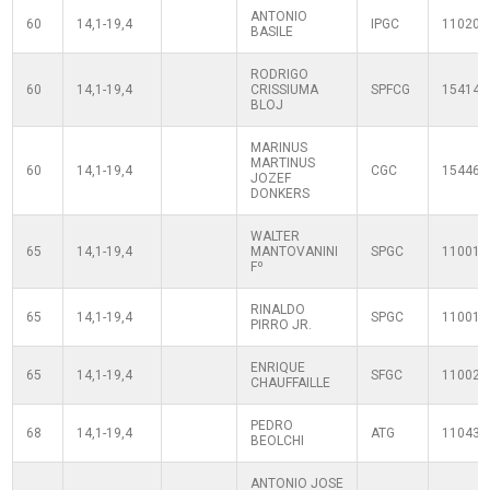
ANTONIO
60
14,1-19,4
IPGC
110200
BASILE
RODRIGO
60
14,1-19,4
CRISSIUMA
SPFCG
154144
BLOJ
MARINUS
MARTINUS
60
14,1-19,4
CGC
154461
JOZEF
DONKERS
WALTER
65
14,1-19,4
MANTOVANINI
SPGC
110010
Fº
RINALDO
65
14,1-19,4
SPGC
110011
PIRRO JR.
ENRIQUE
65
14,1-19,4
SFGC
110020
CHAUFFAILLE
PEDRO
68
14,1-19,4
ATG
110430
BEOLCHI
ANTONIO JOSE