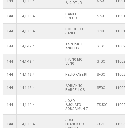
144
14,1-19,4
SPGC
110010
ALCIDE JR
DANIEL L.
144
14,1-19,4
SPGC
110010
GRECO
RODOLFO C
144
14,1-19,4
SPGC
110010
JANELI
TARCÍSIO DE
144
14,1-19,4
SFGC
110020
ANGELIS
HYUNG MO
144
14,1-19,4
SFGC
110020
SUNG
144
14,1-19,4
HELIO FABBRI
SFGC
110020
ADRIANNO
144
14,1-19,4
SFGC
110020
BARCELLOS
JOAO
144
14,1-19,4
AUGUSTO
TSJGC
110030
SOUSA MUNIZ
JOSÉ
144
14,1-19,4
FRANCISCO
CCSP
110030