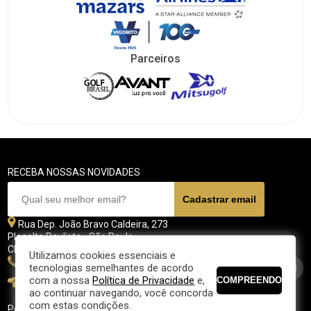
Parceiros
RECEBA NOSSAS NOVIDADES
Rua Dep. João Bravo Caldeira, 273
Planalto Paulista - São Paulo
CEP 04071 - 045
Utilizamos cookies essenciais e
11 5070-4700
tecnologias semelhantes de acordo
com a nossa
Política de Privacidade
e,
fpgolfe@fpgolfe.com.br
ao continuar navegando, você concorda
com estas condições.
Política de privacidade