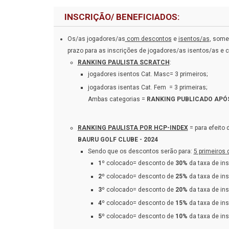
INSCRIÇÃO/ BENEFICIADOS:
Os/as jogadores/as
com descontos
e
isentos/as
, some
prazo para as inscrições de jogadores/as isentos/as e
RANKING PAULISTA SCRATCH
:
jogadores isentos Cat. Masc= 3 primeiros;
jogadoras isentas Cat. Fem = 3 primeiras;
Ambas categorias =
RANKING PUBLICADO APÓS
RANKING PAULISTA POR HCP-INDEX
= para efeito 
BAURU GOLF CLUBE - 2024
Sendo que os descontos serão para:
5 primeiros 
1º
colocado= desconto de
30%
da taxa de ins
2º
colocado= desconto de
25%
da taxa de ins
3º
colocado= desconto de
20%
da taxa de ins
4º
colocado= desconto de
15%
da taxa de ins
5º
colocado= desconto de
10%
da taxa de ins