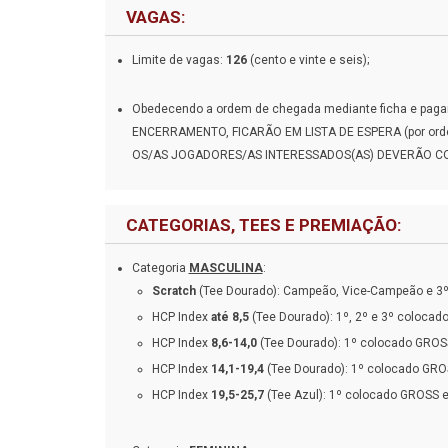
VAGAS:
Limite de vagas:
126
(cento e vinte e seis);
Obedecendo a ordem de chegada mediante ficha e p
ENCERRAMENTO, FICARÃO EM LISTA DE ESPERA (por or
OS/AS JOGADORES/AS INTERESSADOS(AS) DEVERÃO C
CATEGORIAS, TEES E PREMIAÇÃO:
Categoria
MASCULINA
:
Scratch
(Tee Dourado): Campeão, Vice-Campeão e 3
HCP Index
até 8,5
(Tee Dourado): 1º, 2º e 3º colocad
HCP Index
8,6-14,0
(Tee Dourado): 1º colocado GROS
HCP Index
14,1-19,4
(Tee Dourado): 1º colocado GRO
HCP Index
19,5-25,7
(Tee Azul): 1º colocado GROSS 