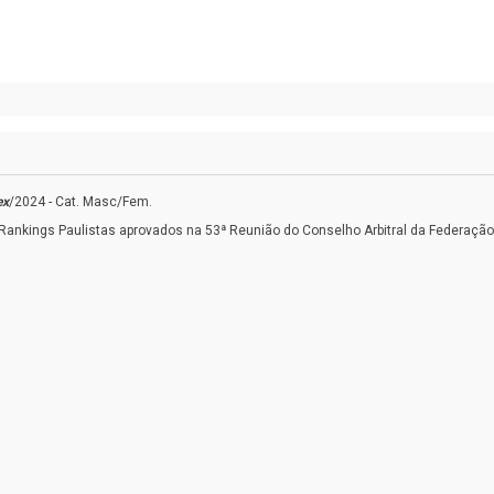
ex
/2024 - Cat. Masc/Fem.
nkings Paulistas aprovados na 53ª Reunião do Conselho Arbitral da Federação P