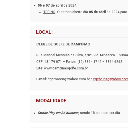
06 e 07 de abril
de 2024.
TREINO
: O campo aberto dia
05 de abril
de 2024 para 
LOCAL:
CLUBE DE GOLFE DE CAMPINAS
Rua Manoel Messias da Silva, s/nº - Jd. Minesota – Suma
CEP: 13.179-071 – Fones: (19) 3864-1742 – 3854-6262
Site: www.campinasgolfe.com.br
E-mail: cgcmarcia@yahoo.com.br /
cgcbruna@yahoo.com
MODALIDADE:
Stroke Play em 36 buracos
, sendo 18 buracos por dia.