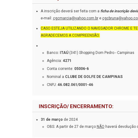
A inscrição deverá ser feita com a
ficha de inscrição de
e-mail:
cgcmarcia@yahoo.com.br
e
cgcbruna@yahoo.co
CASO ESTEJA UTILIZANDO O NAVEGADOR CHROME E T
AGRADECEMOS A COMPREENSÃO.
Banco:
ITAÚ
(341) Shopping Dom Pedro - Campinas
Agência:
4271
Conta corrente:
05006-6
Nominal a
CLUBE DE GOLFE DE CAMPINAS
CNPJ:
46.082.061/0001-46
INSCRIÇÃO/ ENCERRAMENTO:
31 de março
de 2024
OBS: A partir de 27 de março
NÃO
haverá devolução da