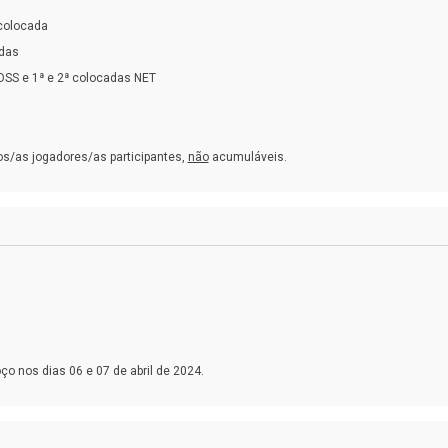
colocada
adas
OSS e 1ª e 2ª colocadas NET
os/as jogadores/as participantes,
não
acumuláveis.
o nos dias 06 e 07 de abril de 2024.