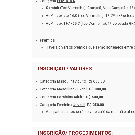
Categoria
FEMININA
:
Scratch
(Tee Vermelho): Campeã, Vice-Campeã e 3ª 
HCP Index
até 16,0
(Tee Vermelho): 1ª, 2ª e 3ª coloc
HCP Index
16,1-25,7
(Tee Vermelho): 1ª colocada GR
Prêmios
:
Haverá diversos prêmios que serão sorteados entre 
INSCRIÇÃO / VALORES:
Categoria
Masculina
Adulto: R$
600,00
Categoria Masculina
Juvenil:
R$
300,00
Categoria
Feminina
Adulto: R$
500,00
Categoria Feminina
Juvenil
: R$
250,00
Aos participantes será servido café da manhã e almoç
INSCRIÇÃO/ PROCEDIMENTOS: