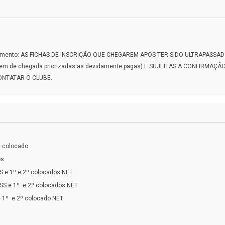
agamento: AS FICHAS DE INSCRIÇÃO QUE CHEGAREM APÓS TER SIDO ULTRAPASSA
dem de chegada priorizadas as devidamente pagas) E SUJEITAS A CONFIRM
ONTATAR O CLUBE.
º colocado
os
S e 1º e 2º colocados NET
SS e 1º e 2º colocados NET
e 1º e 2º colocado NET