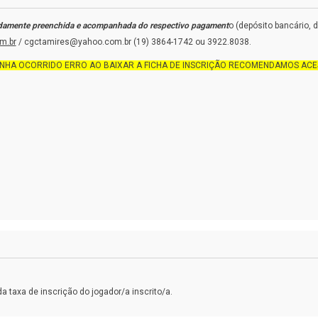
vidamente preenchida e acompanhada do respectivo pagament
o (depósito bancário, 
m.br
/ cgctamires@yahoo.com.br (19) 3864-1742 ou 3922.8038.
ENHA OCORRIDO ERRO AO BAIXAR A FICHA DE INSCRIÇÃO RECOMENDAMOS AC
 taxa de inscrição do jogador/a inscrito/a.