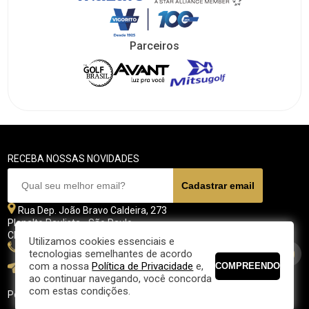
Parceiros
RECEBA NOSSAS NOVIDADES
Rua Dep. João Bravo Caldeira, 273
Planalto Paulista - São Paulo
CEP 04071 - 045
Utilizamos cookies essenciais e
11 5070-4700
tecnologias semelhantes de acordo
com a nossa
Política de Privacidade
e,
fpgolfe@fpgolfe.com.br
ao continuar navegando, você concorda
com estas condições.
Política de privacidade