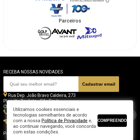
Parceiros
RECEBA NOSSAS NOVIDADES
Rua Dep. João Bravo Caldeira, 273
Planalto Paulista - São Paulo
CEP 04071 - 045
Utilizamos cookies essenciais e
11 5070-4700
tecnologias semelhantes de acordo
com a nossa
Política de Privacidade
e,
fpgolfe@fpgolfe.com.br
ao continuar navegando, você concorda
com estas condições.
Política de privacidade