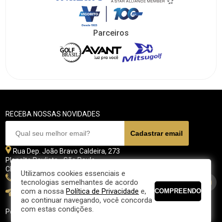
Parceiros
RECEBA NOSSAS NOVIDADES
Rua Dep. João Bravo Caldeira, 273
Planalto Paulista - São Paulo
CEP 04071 - 045
Utilizamos cookies essenciais e
11 5070-4700
tecnologias semelhantes de acordo
com a nossa
Política de Privacidade
e,
fpgolfe@fpgolfe.com.br
ao continuar navegando, você concorda
com estas condições.
Política de privacidade