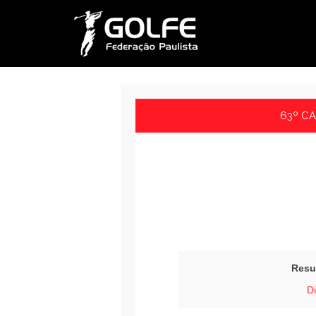
63º C