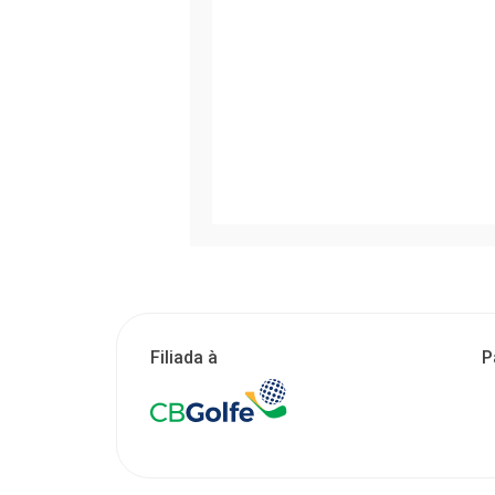
Filiada à
P