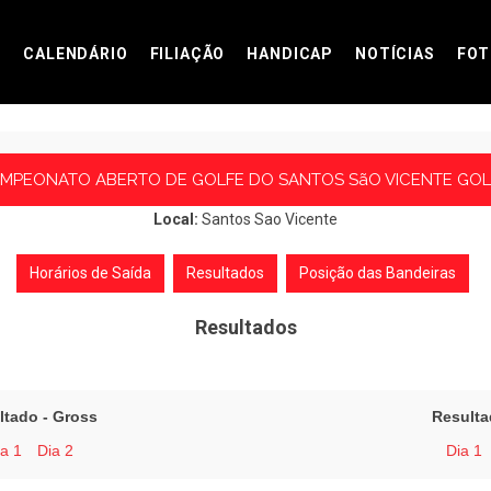
CALENDÁRIO
FILIAÇÃO
HANDICAP
NOTÍCIAS
FOT
AMPEONATO ABERTO DE GOLFE DO SANTOS SãO VICENTE GOL
Local:
Santos Sao Vicente
Horários de Saída
Resultados
Posição das Bandeiras
Resultados