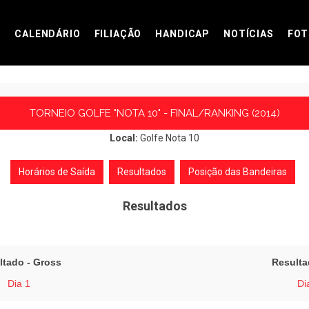
CALENDÁRIO
FILIAÇÃO
HANDICAP
NOTÍCIAS
FOT
TORNEIO GOLFE "NOTA 10" - FINAL/RANKING (2014)
Local:
Golfe Nota 10
Horários de Saída
Resultados
Posição das Bandeiras
Resultados