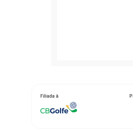
Filiada à
P