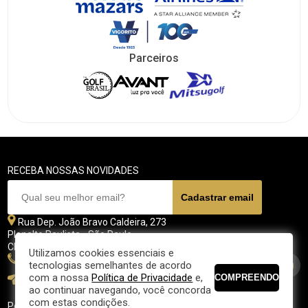
Parceiros
RECEBA NOSSAS NOVIDADES
Rua Dep. João Bravo Caldeira, 273
Planalto Paulista - São Paulo
CEP 04071 - 045
Utilizamos cookies essenciais e
11 5070-4700
tecnologias semelhantes de acordo
com a nossa
Política de Privacidade
e,
fpgolfe@fpgolfe.com.br
ao continuar navegando, você concorda
com estas condições.
Política de privacidade