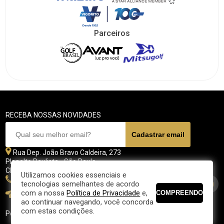
Parceiros
RECEBA NOSSAS NOVIDADES
Rua Dep. João Bravo Caldeira, 273
Planalto Paulista - São Paulo
CEP 04071 - 045
Utilizamos cookies essenciais e
11 5070-4700
tecnologias semelhantes de acordo
com a nossa
Política de Privacidade
e,
fpgolfe@fpgolfe.com.br
ao continuar navegando, você concorda
com estas condições.
Política de privacidade