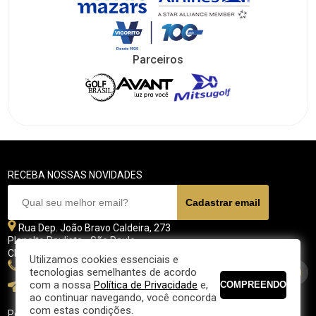
Parceiros
RECEBA NOSSAS NOVIDADES
Rua Dep. João Bravo Caldeira, 273
Planalto Paulista - São Paulo
CEP 04071 - 045
Utilizamos cookies essenciais e
11 5070-4700
tecnologias semelhantes de acordo
com a nossa
Política de Privacidade
e,
fpgolfe@fpgolfe.com.br
ao continuar navegando, você concorda
com estas condições.
Política de privacidade