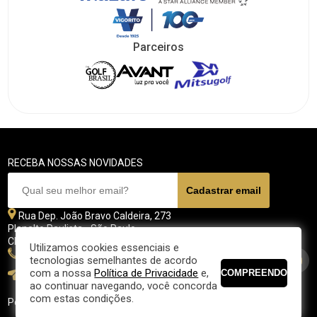
Parceiros
RECEBA NOSSAS NOVIDADES
Rua Dep. João Bravo Caldeira, 273
Planalto Paulista - São Paulo
CEP 04071 - 045
Utilizamos cookies essenciais e
11 5070-4700
tecnologias semelhantes de acordo
com a nossa
Política de Privacidade
e,
fpgolfe@fpgolfe.com.br
ao continuar navegando, você concorda
com estas condições.
Política de privacidade