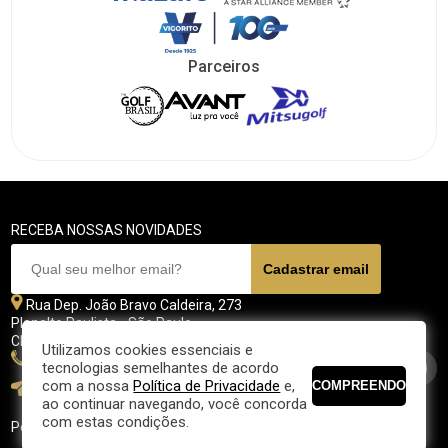
Parceiros
RECEBA NOSSAS NOVIDADES
Rua Dep. João Bravo Caldeira, 273
Planalto Paulista - São Paulo
CEP 04071 - 045
Utilizamos cookies essenciais e
11 5070-4700
tecnologias semelhantes de acordo
com a nossa
Política de Privacidade
e,
fpgolfe@fpgolfe.com.br
ao continuar navegando, você concorda
com estas condições.
Política de privacidade