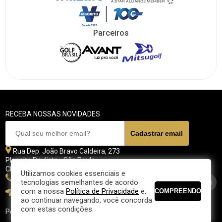
Parceiros
RECEBA NOSSAS NOVIDADES
Rua Dep. João Bravo Caldeira, 273
Planalto Paulista - São Paulo
CEP 04071 - 045
Utilizamos cookies essenciais e
11 5070-4700
tecnologias semelhantes de acordo
com a nossa
Política de Privacidade
e,
fpgolfe@fpgolfe.com.br
ao continuar navegando, você concorda
com estas condições.
Política de privacidade