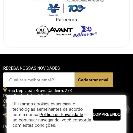
Parceiros
RECEBA NOSSAS NOVIDADES
Rua Dep. João Bravo Caldeira, 273
Planalto Paulista - São Paulo
CEP 04071 - 045
Utilizamos cookies essenciais e
11 5070-4700
tecnologias semelhantes de acordo
com a nossa
Política de Privacidade
e,
fpgolfe@fpgolfe.com.br
ao continuar navegando, você concorda
com estas condições.
Política de privacidade