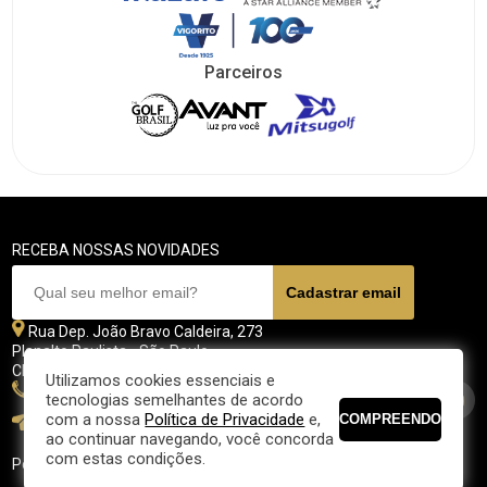
Parceiros
RECEBA NOSSAS NOVIDADES
Rua Dep. João Bravo Caldeira, 273
Planalto Paulista - São Paulo
CEP 04071 - 045
Utilizamos cookies essenciais e
11 5070-4700
tecnologias semelhantes de acordo
com a nossa
Política de Privacidade
e,
fpgolfe@fpgolfe.com.br
ao continuar navegando, você concorda
com estas condições.
Política de privacidade