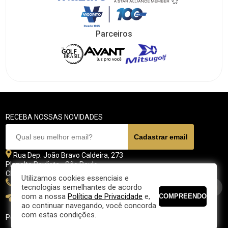
Parceiros
RECEBA NOSSAS NOVIDADES
Rua Dep. João Bravo Caldeira, 273
Planalto Paulista - São Paulo
CEP 04071 - 045
Utilizamos cookies essenciais e
11 5070-4700
tecnologias semelhantes de acordo
com a nossa
Política de Privacidade
e,
fpgolfe@fpgolfe.com.br
ao continuar navegando, você concorda
com estas condições.
Política de privacidade