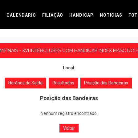
CALENDÁRIO
FILIAÇÃO
HANDICAP
NOTÍCIAS
FOT
MIFINAIS - XVI INTERCLUBES COM HANDICAP INDEX MASC DO 
Local:
Horários de Saída
Resultados
Posição das Bandeiras
Posição das Bandeiras
Nenhum registro encontrado.
Voltar