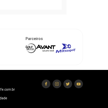
Parceiros
fe.com.br
idade