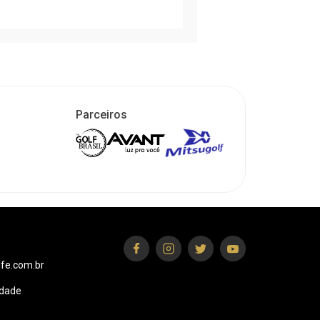
Parceiros
fe.com.br
idade