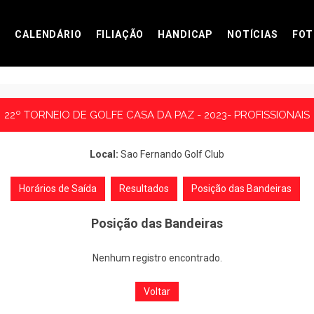
CALENDÁRIO
FILIAÇÃO
HANDICAP
NOTÍCIAS
FOT
22º TORNEIO DE GOLFE CASA DA PAZ - 2023- PROFISSIONAIS
Local:
Sao Fernando Golf Club
Horários de Saída
Resultados
Posição das Bandeiras
Posição das Bandeiras
Nenhum registro encontrado.
Voltar