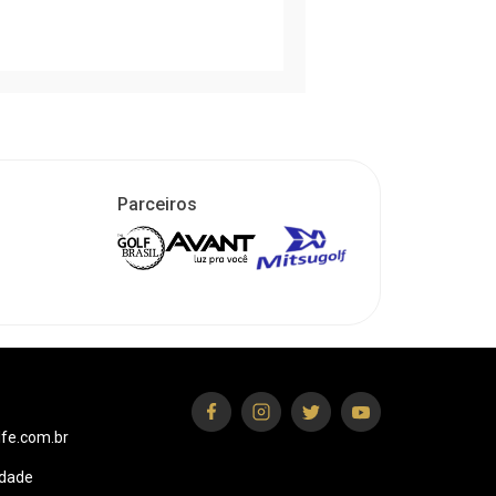
Parceiros
fe.com.br
idade