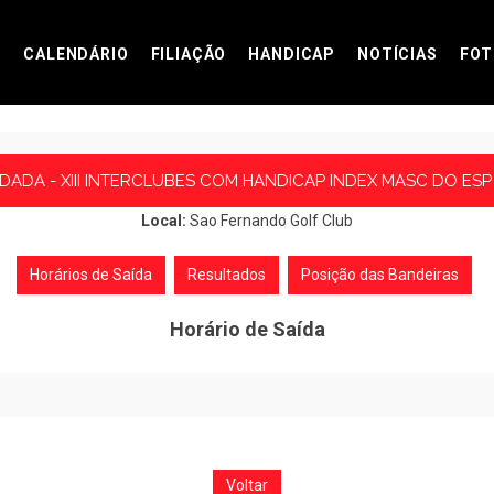
CALENDÁRIO
FILIAÇÃO
HANDICAP
NOTÍCIAS
FOT
DADA - XIII INTERCLUBES COM HANDICAP INDEX MASC DO ESP 
Local:
Sao Fernando Golf Club
Horários de Saída
Resultados
Posição das Bandeiras
Horário de Saída
Voltar