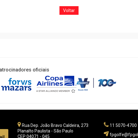
Voltar
atrocinadores oficiais
Rua Dep. João Bravo Caldeira, 273
11 5070-4700
Planalto Paulista - São Paulo
fpgolfe@fpgol
CEP 04071 - 045