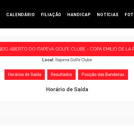
CALENDÁRIO
FILIAÇÃO
HANDICAP
NOTÍCIAS
FOT
NEIO ABERTO DO ITAPEVA GOLFE CLUBE - COPA EMILIO DE LA
Local:
Itapeva Golfe Clube
Horários de Saída
Resultados
Posição das Bandeiras
Horário de Saída