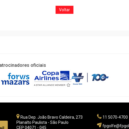
Voltar
atrocinadores oficiais
Rua Dep. João Bravo Caldeira, 273
11 5070-4700
Planalto Paulista - São Paulo
fpgolfe@fpgol
CEP 04071 - 045