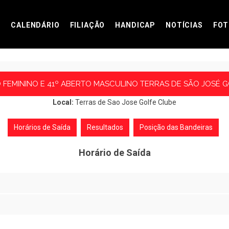
CALENDÁRIO
FILIAÇÃO
HANDICAP
NOTÍCIAS
FOT
 FEMININO E 41º ABERTO MASCULINO TERRAS DE SÃO JOSÉ 
Local:
Terras de Sao Jose Golfe Clube
Horários de Saída
Resultados
Posição das Bandeiras
Horário de Saída