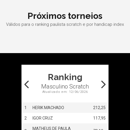
Próximos torneios
Válidos para o ranking paulista scratch e por handicap index
Ranking
atch
Masculino Scratch
6
Atualizado em: 12/06/2026
238,60
1
HERIK MACHADO
212,25
1
CARL
188,70
2
IGOR CRUZ
117,95
2
BEAT
MATHEUS DE PAULA
3
SOFI