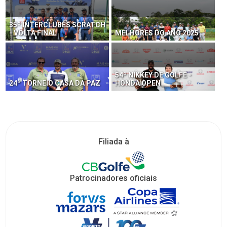
35º INTERCLUBES SCRATCH
- VOLTA FINAL
MELHORES DO ANO 2025
54º NIKKEY DE GOLFE -
24º TORNEIO CASA DA PAZ
HONDA OPEN
Filiada à
Patrocinadores oficiais