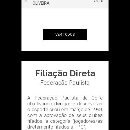
138,60
3
73,10
OLIVEIRA
VER TODOS
Filiação Direta
Federação Paulista
A Federação Paulista de Golfe
objetivando divulgar e desenvolver
o esporte criou em março de 1998,
com a aprovação de seus clubes
filiados, a categoria “jogadores/as
diretamente filiados a FPG”.