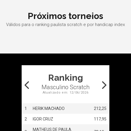
Próximos torneios
Válidos para o ranking paulista scratch e por handicap index
Ranking
atch
Masculino Scratch
6
Atualizado em: 12/06/2026
238,60
1
HERIK MACHADO
212,25
1
CARL
188,70
2
IGOR CRUZ
117,95
2
BEAT
MATHEUS DE PAULA
3
SOFI