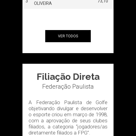
138,60
3
73,10
OLIVEIRA
VER TODOS
Filiação Direta
Federação Paulista
A Federação Paulista de Golfe
objetivando divulgar e desenvolver
o esporte criou em março de 1998,
com a aprovação de seus clubes
filiados, a categoria “jogadores/as
diretamente filiados a FPG”.