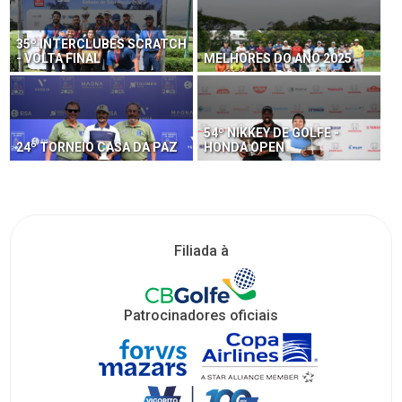
35º INTERCLUBES SCRATCH
- VOLTA FINAL
MELHORES DO ANO 2025
54º NIKKEY DE GOLFE -
24º TORNEIO CASA DA PAZ
HONDA OPEN
Filiada à
Patrocinadores oficiais