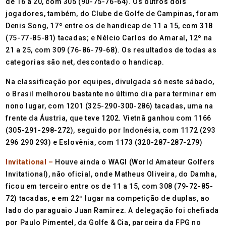
de 16 a 20, com 305 (90-75-76-64). Os outros dois
jogadores, também, do Clube de Golfe de Campinas, foram
Denis Song, 17º entre os de handicap de 11 a 15, com 318
(75-77-85-81) tacadas; e Nélcio Carlos do Amaral, 12º na
21 a 25, com 309 (76-86-79-68). Os resultados de todas as
categorias são net, descontado o handicap.
Na classificação por equipes, divulgada só neste sábado,
o Brasil melhorou bastante no último dia para terminar em
nono lugar, com 1201 (325-290-300-286) tacadas, uma na
frente da Áustria, que teve 1202. Vietnã ganhou com 1166
(305-291-298-272), seguido por Indonésia, com 1172 (293
296 290 293) e Eslovênia, com 1173 (320-287-287-279)
Invitational –
Houve ainda o WAGI (World Amateur Golfers
Invitational), não oficial, onde Matheus Oliveira, do Damha,
ficou em terceiro entre os de 11 a 15, com 308 (79-72-85-
72) tacadas, e em 22º lugar na competição de duplas, ao
lado do paraguaio Juan Ramirez. A delegação foi chefiada
por Paulo Pimentel, da Golfe & Cia, parceira da FPG no