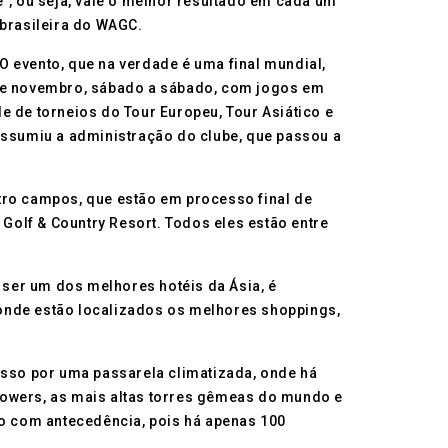
”, ou seja, vale o melhor resultado em cada um
 brasileira do WAGC.
O evento, que na verdade é uma final mundial,
5 de novembro, sábado a sábado, com jogos em
e de torneios do Tour Europeu, Tour Asiático e
 assumiu a administração do clube, que passou a
tro campos, que estão em processo final de
 Golf & Country Resort. Todos eles estão entre
 ser um dos melhores hotéis da Ásia, é
 onde estão localizados os melhores shoppings,
acesso por uma passarela climatizada, onde há
Towers, as mais altas torres gêmeas do mundo e
so com antecedência, pois há apenas 100