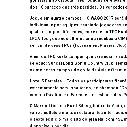
golfistas irão disputar três rodadas seletivas
dos 18 buracos das três partidas. Os vencedore
Jogue em quatro campos
– O WAGC 2017 será di
individual e por equipes, reunindo jogadores 
quatro campos diferentes, entre eles o TPC Kua
LPGA Tour, que nos últimos anos recebeu o CIMB
ser um de seus TPCs (Tournament Players Club)
Além do TPC Kuala Lumpur, que vai sediar a rod
seleção: Sungai Long Golf & Country Club, Templ
os melhores campos de golfe da Ásia e ficam 
Hotel 5 Estrelas –
Todos os participantes ficar
extremamente bem localizado, no chamado “Gold
como o Pavilion e o Farenheit, e restaurantes. P
O Marriott fica em Bukit Bitang, bairro boêmio, 
vários outlets e muitos restaurantes internac
o sexto edifício mais alto do planeta, com 452
disponíveis por dia.