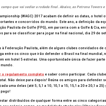
 campo que vai sediar a rodada final. Abaixo, as Petrona Towers e
mpionship (WAGC) 2017 acabam de definir as datas, o hotel o
antes e concorridos do mundo. Este ano, a definição da equip
o Paulista de Golfe (FPG), em parceria com a Golfe & Cia, env
para se classificar para jogar na final nacional, dia 29 de s
os à Federação Paulista, além de alguns clubes convidados de 
vaga entre os cinco que irão defender o Brasil na final mundial
em em hotel 5 estrelas. Uma oportunidade única de fazer par
o mundo.
er o regulamento completo
e saber como participar. Cada club
 total. Não deixe para depois! Reúna os amigos para defender se
a uma delas (até 5; 5,1 a 10; 10,1 a 15; 15,1 a 20 e 20,1 a 25
o pago!
star distribuídos de qualquer forma entre as cinco categoria