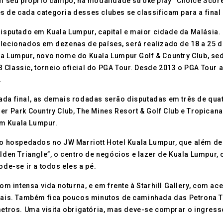
 em seu próprio campo, na modalidade stroke play “Choice Score
s de cada categoria desses clubes se classificam para a final
sputado em Kuala Lumpur, capital e maior cidade da Malásia. 
selecionados em dezenas de países, será realizado de 18 a 2
la Lumpur, novo nome do Kuala Lumpur Golf & Country Club, sed
 Classic, torneio oficial do PGA Tour. Desde 2013 o PGA Tour
.
ada final, as demais rodadas serão disputadas em três de qua
er Park Country Club, The Mines Resort & Golf Club e Tropicana
em Kuala Lumpur.
ão hospedados no JW Marriott Hotel Kuala Lumpur, que além de
en Triangle”, o centro de negócios e lazer de Kuala Lumpur,
ode-se ir a todos eles a pé.
com intensa vida noturna, e em frente à Starhill Gallery, com 
ionais. Também fica poucos minutos de caminhada das Petrona 
 metros. Uma visita obrigatória, mas deve-se comprar o ingres