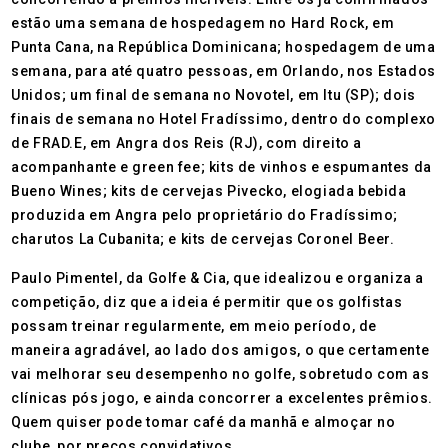
estão uma semana de hospedagem no Hard Rock, em
Punta Cana, na República Dominicana; hospedagem de uma
semana, para até quatro pessoas, em Orlando, nos Estados
Unidos; um final de semana no Novotel, em Itu (SP); dois
finais de semana no Hotel Fradíssimo, dentro do complexo
de FRAD.E, em Angra dos Reis (RJ), com direito a
acompanhante e green fee; kits de vinhos e espumantes da
Bueno Wines; kits de cervejas Pivecko, elogiada bebida
produzida em Angra pelo proprietário do Fradíssimo;
charutos La Cubanita; e kits de cervejas Coronel Beer.
Paulo Pimentel, da Golfe & Cia, que idealizou e organiza a
competição, diz que a ideia é permitir que os golfistas
possam treinar regularmente, em meio período, de
maneira agradável, ao lado dos amigos, o que certamente
vai melhorar seu desempenho no golfe, sobretudo com as
clínicas pós jogo, e ainda concorrer a excelentes prêmios.
Quem quiser pode tomar café da manhã e almoçar no
clube, por preços convidativos.