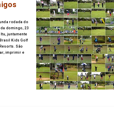
migos
gunda rodada do
tada domingo, 23
Itu, juntamente
Brasil Kids Golf
MResorts. São
ar, imprimir e