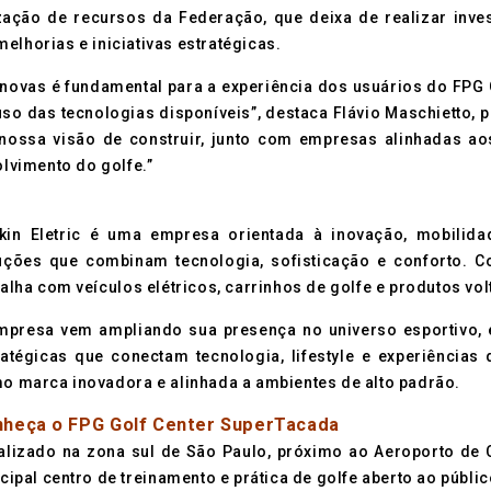
zação de recursos da Federação, que deixa de realizar inve
elhorias e iniciativas estratégicas.
 novas é fundamental para a experiência dos usuários do FPG
uso das tecnologias disponíveis”, destaca Flávio Maschietto, 
a nossa visão de construir, junto com empresas alinhadas 
lvimento do golfe.”
kin Eletric é uma empresa orientada à inovação, mobilida
uções que combinam tecnologia, sofisticação e conforto. C
balha com veículos elétricos, carrinhos de golfe e produtos vol
mpresa vem ampliando sua presença no universo esportivo, e
ratégicas que conectam tecnologia, lifestyle e experiências
o marca inovadora e alinhada a ambientes de alto padrão.
heça o FPG Golf Center SuperTacada
alizado na zona sul de São Paulo, próximo ao Aeroporto de 
cipal centro de treinamento e prática de golfe aberto ao públic