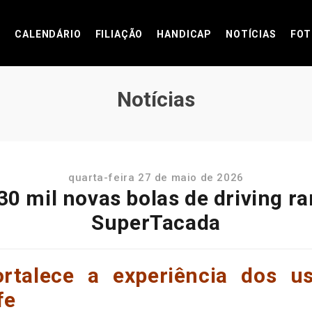
CALENDÁRIO
FILIAÇÃO
HANDICAP
NOTÍCIAS
FOT
Notícias
quarta-feira 27 de maio de 2026
 30 mil novas bolas de driving r
SuperTacada
fortalece a experiência dos u
fe