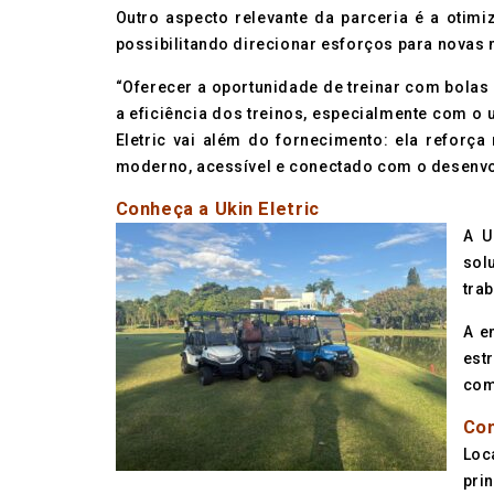
Outro aspecto relevante da parceria é a otimi
possibilitando direcionar esforços para novas m
“Oferecer a oportunidade de treinar com bolas
a eficiência dos treinos, especialmente com o 
Eletric vai além do fornecimento: ela reforç
moderno, acessível e conectado com o desenvo
Conheça a Ukin Eletric
A U
sol
tra
A e
est
com
Con
Loc
prin