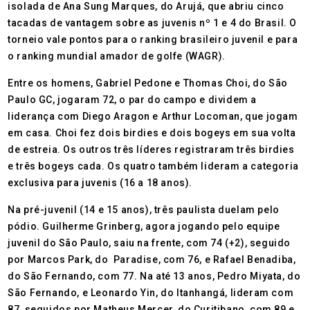
isolada de Ana Sung Marques, do Arujá, que abriu cinco
tacadas de vantagem sobre as juvenis nº 1 e 4 do Brasil. O
torneio vale pontos para o ranking brasileiro juvenil e para
o ranking mundial amador de golfe (WAGR).
Entre os homens, Gabriel Pedone e Thomas Choi, do São
Paulo GC, jogaram 72, o par do campo e dividem a
liderança com Diego Aragon e Arthur Locoman, que jogam
em casa. Choi fez dois birdies e dois bogeys em sua volta
de estreia. Os outros três líderes registraram três birdies
e três bogeys cada. Os quatro também lideram a categoria
exclusiva para juvenis (16 a 18 anos).
Na pré-juvenil (14 e 15 anos), três paulista duelam pelo
pódio. Guilherme Grinberg, agora jogando pelo equipe
juvenil do São Paulo, saiu na frente, com 74 (+2), seguido
por Marcos Park, do Paradise, com 76, e Rafael Benadiba,
do São Fernando, com 77. Na até 13 anos, Pedro Miyata, do
São Fernando, e Leonardo Yin, do Itanhangá, lideram com
87, seguidos por Matheus Mercer, do Curitibano, com 89 e