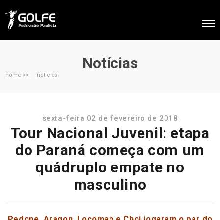
Notícias
home >>
notícias
sexta-feira 02 de fevereiro de 2018
Tour Nacional Juvenil: etapa
do Paraná começa com um
quádruplo empate no
masculino
Pedone, Aragon, Locoman e Choi jogaram o par do