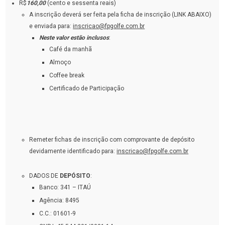
R$
160,00
(cento e sessenta reais)
A inscrição deverá ser feita pela ficha de inscrição (LINK ABAIXO)
e enviada para:
inscricao@fpgolfe.com.br
Neste valor estão inclusos
:
Café da manhã
Almoço
Coffee break
Certificado de Participação
Remeter fichas de inscrição com comprovante de depósito
devidamente identificado para:
inscricao@fpgolfe.com.br
DADOS DE
DEPÓSITO
:
Banco: 341 – ITAÚ
Agência: 8495
C.C.: 01601-9