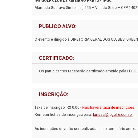
IPÊ GOLF CLUB DE RIBEIRÃO PRETO - IPGC
Alameda Gustavo Simioni, n] 555 – Vila do Golfe – CEP 14027
PUBLICO ALVO:
O evento é dirigido à DIRETORIA GERAL DOS CLUBES, GRE
CERTIFICADO:
Os participantes receberão certificado emitido pela FPGOL
INSCRIÇÃO:
Taxa de Inscrição: R$ 0,00 -
Não haverá taxa de inscrições.
Remeter fichas de inscrição para:
larissa@fpgolfe.com.br
As inscrições deverão ser realizadas pelo formulário anexa