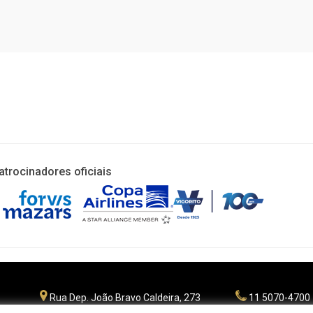
atrocinadores oficiais
Rua Dep. João Bravo Caldeira, 273
11 5070-4700
Planalto Paulista - São Paulo