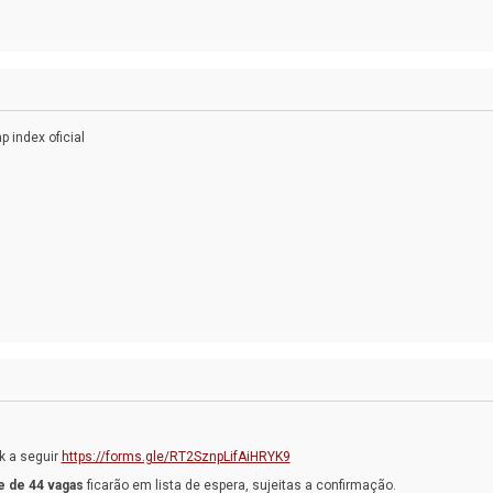
 index oficial
k a seguir
https://forms.gle/RT2SznpLifAiHRYK9
te de 44 vagas
ficarão em lista de espera, sujeitas a confirmação.