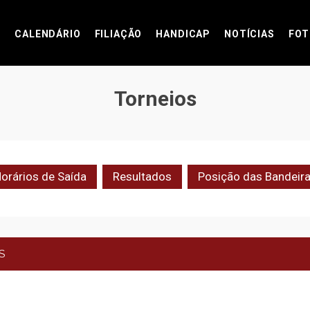
CALENDÁRIO
FILIAÇÃO
HANDICAP
NOTÍCIAS
FOT
Torneios
orários de Saída
Resultados
Posição das Bandeir
S