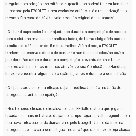
irregular com relação aos critérios supracitados poderá ter seu handicap
suspenso pela FPGOLFE, a seu exclusivo critério, até a regularização do
mesmo. Em caso de dúvida, vale a versão original dos manuais”.
• Os handicaps poderão ser ajustados durante a competição de acordo
com o sistema mundial de handicap index, de forma obrigatória caso o
resultado no 1º dia for de -5 net ou melhor. Além disso, a FPGOLFE
também se reserva o direito de conferir o handicap de todos/as os/as
jogadores/as antes e durante a competição, e eventualmente fazer
ajustes adicionais nos mesmos através de sua Comissão de Handicap
Index se encontrar alguma discrepância, antes e durante a competição.
• Os jogadores cujos handicaps sejam modificados não mudarão de
categoria durante a competição.
• Nos torneios oficiais e oficializados pela FPGolfe o atleta que jogar 5
tacadas ou mais net abaixo do par do campo, jogará a volta seguinte com
seu novo index publicado diariamente pelo bluegolf, dentro da mesma
categoria que iniciou a competição, mesmo 1que seu index esteja abaixo