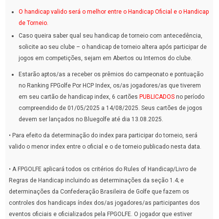
O handicap valido será o melhor entre o Handicap Oficial e o Handicap
de Torneio.
Caso queira saber qual seu handicap de torneio com antecedência,
solicite ao seu clube – o handicap de torneio altera após participar de
jogos em competições, sejam em Abertos ou Internos do clube.
Estarão aptos/as a receber os prêmios do campeonato e pontuação
no Ranking FPGolfe Por HCP Index, os/as jogadores/as que tiverem
em seu cartão de handicap index, 6 cartões
PUBLICADOS
no período
compreendido de 01/05/2025 a 14/08/2025. Seus cartões de jogos
devem ser lançados no Bluegolfe até dia 13.08.2025.
• Para efeito da determinação do index para participar do torneio, será
valido o menor index entre o oficial e o de torneio publicado nesta data.
• A FPGOLFE aplicará todos os critérios do Rules of Handicap/Livro de
Regras de Handicap incluindo as determinações da seção 1.4; e
determinações da Confederação Brasileira de Golfe que fazem os
controles dos handicaps índex dos/as jogadores/as participantes dos
eventos oficiais e oficializados pela FPGOLFE. O jogador que estiver