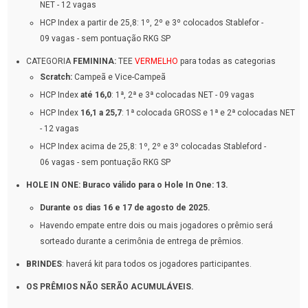
NET - 12 vagas
HCP Index a partir de 25,8: 1º, 2º e 3º colocados Stablefor -
09 vagas - sem pontuação RKG SP
CATEGORIA
FEMININA:
TEE
VERMELHO
para todas as categorias
Scratch:
Campeã e Vice-Campeã
HCP Index
até 16,0
: 1ª, 2ª e 3ª colocadas NET - 09 vagas
HCP Index
16,1 a 25,7
: 1ª colocada GROSS e 1ª e 2ª colocadas NET
- 12 vagas
HCP Index acima de 25,8: 1º, 2º e 3º colocadas Stableford -
06 vagas - sem pontuação RKG SP
HOLE IN ONE:
Buraco válido para o Hole In One: 13.
Durante os dias 16 e 17 de agosto de 2025.
Havendo empate entre dois ou mais jogadores o prêmio será
sorteado durante a cerimônia de entrega de prêmios.
BRINDES
: haverá kit para todos os jogadores participantes.
OS PRÊMIOS NÃO SERÃO ACUMULÁVEIS.