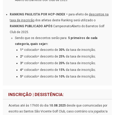
Aberto do Barretos Golf Club de 2025.
RANKING PAULISTA POR HCP-INDEX
= para efeito de
descontos na
taxa de inscrição
dos atletas deste Ranking será utilizado o
RANKING PUBLICADO APÓS
CampeonatoAberto do Barretos Golf
Club de 2025.
Sendo que os descontos serão para:
5 primeiros de cada
categoria, quais seja
m:
1º
colocado= desconto de
30%
da taxa de inscrição;
2º
colocado= desconto de
25%
da taxa de inscrição;
3º
colocado= desconto de
20%
da taxa de inscrição;
4º
colocado= desconto de
15%
da taxa de inscrição;
5º
colocado= desconto de
10%
da taxa de inscrição;
INSCRIÇÃO | DESISTÊNCIA:
Aceitas até às 17h00 do dia
10.08.2025
desde que comunicadas por
escrito ao Santos São Vicente Golf Club, caso contrário o/a jogador/a