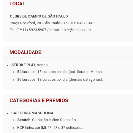
LOCAL:
CLUBE DE CAMPO DE SÃO PAULO
Praça Rockford, 28 - São Paulo - SP - CEP. 04826-410
Tel: (0**11) 5923.5907 / e-mail: golfe@ccsp.org.br
MODALIDADE:
STROKE PLAY,
sendo:
54 buracos, 18 buracos por dia (cat. Scratch Masc.)
36 buracos, 18 buracos por dia (demais categorias).
CATEGORIAS E PREMIOS:
CATEGORIA
MASCULINA
:
Scratch
: Campeão e Vice-Campeão
HCP Index
até 8,5
: 1º, 2º e 3º colocados