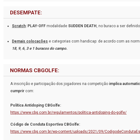
DESEMPATE:
Scratch
: PLAY-OFF
modalidade
SUDDEN DEATH
, no buraco a ser defini
Demais colocações
e categorias com handicap: de acordo com as norma
18, 9, 6, 3 e 1 buracos do campo.
NORMAS CBGOLFE:
A inscrição e participação dos jogadores na competição
implica automati
cumprir
com:
Política Antidoping CBGolfe:
https://www.cbg.com.br/regulamentos/politica-antidoping-do-golfe/
Código de Conduta Esportiva CBGolfe:
https://www.cbg.com.br/wp-content/uploads/2021/09/CodigodeCondutaEsp