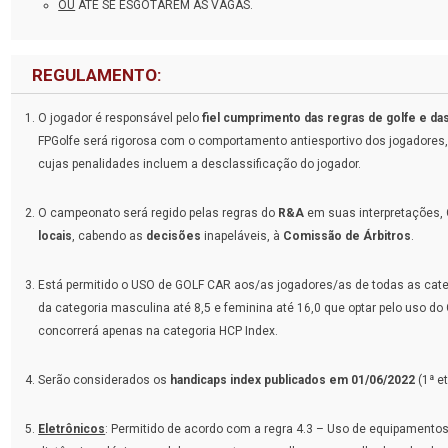
OU
ATÉ SE ESGOTAREM AS VAGAS.
REGULAMENTO:
O jogador é responsável pelo
fiel cumprimento das regras de golfe e d
FPGolfe será rigorosa com o comportamento antiesportivo dos jogadores, 
cujas penalidades incluem a desclassificação do jogador.
O campeonato será regido pelas regras do
R&A
em suas interpretações
locais
, cabendo as
decisões
inapeláveis, à
Comissão de Árbitros
.
Está permitido o USO de GOLF CAR aos/as jogadores/as de todas as cate
da categoria masculina até 8,5 e feminina até 16,0 que optar pelo uso 
concorrerá apenas na categoria HCP Index.
Serão considerados os
handicaps index publicados em 01/06/2022
(1ª e
Eletrônicos
: Permitido de acordo com a regra 4.3 – Uso de equipamentos