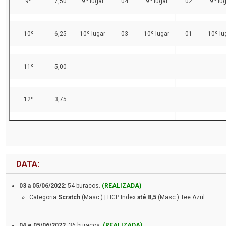
9º
7,50
9º lugar
04
9º lugar
02
9º lu
10º
6,25
10º lugar
03
10º lugar
01
10º lu
11º
5,00
12º
3,75
DATA:
03 a 05/06/2022
: 54 buracos.
(REALIZADA)
Categoria
Scratch
(Masc.) | HCP Index
até 8,5
(Masc.) Tee Azul
04 e 05/06/2022
: 36 buracos.
(REALIZADA)