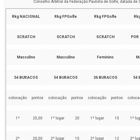
Conselho Arbitral da Federação Paulista de Golfe, datada de
Rkg NACIONAL
Rkg FPGolfe
Rkg FPGolfe
Rkg
SCRATCH
SCRATCH
SCRATCH
POR 
Masculino
Masculino
Feminino
Ma
54 BURACOS
54 BURACOS
36 BURACOS
54
colocação
pontos
colocação
pontos
colocação
pontos
coloca
1º
25,00
1º lugar
20
1º lugar
15
1º lu
2º
20,00
2º lugar
15
2º lugar
12
2º lu