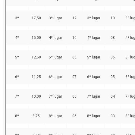
3º
17,50
3º lugar
12
3º lugar
10
3º lu
4º
15,00
4º lugar
10
4º lugar
08
4º lu
5º
12,50
5º lugar
08
5º lugar
06
5º lu
6º
11,25
6º lugar
07
6º lugar
05
6º lu
7º
10,00
7º lugar
06
7º lugar
04
7º lu
8º
8,75
8º lugar
05
8º lugar
03
8º lu