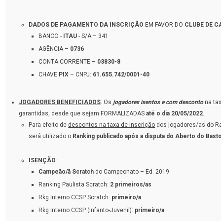
DADOS DE PAGAMENTO
DA INSCRIÇÃO
EM FAVOR DO
CLUBE DE C
BANCO -
ITAU
- S/A – 341
AGÊNCIA –
0736
CONTA CORRENTE –
03830-8
CHAVE
PIX
– CNPJ:
61.655.742/0001-40
JOGADORES BENEFICIADOS
: Os
jogadores isentos e com desconto
na tax
garantidas, desde que sejam FORMALIZADAS
até o dia 20/05/2022
.
Para efeito de
descontos na taxa de inscrição
dos jogadores/as do R
será utilizado o
Ranking publicado após a disputa do Aberto do Basto
ISENÇÃO
:
Campeão/ã Scratch
do Campeonato – Ed. 2019
Ranking Paulista Scratch:
2 primeiros/as
Rkg Interno CCSP Scratch:
primeiro/a
Rkg Interno CCSP (Infanto-Juvenil):
primeiro/a