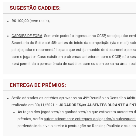
SUGESTÃO CADDIES:
R$ 100,00
(cem reais);
CADDIES DE FORA
: Somente poderão ingressar no CCSP, se o jogador env
Secretaria do Golfe até 48h antes do início da competição (via e-mail) s
pelo jogador e recomendá-lo para que esteja munido de documento pesso
com o jogador. Caso existirem problemas anteriores com o CCSP, não se
será permitida a permanência de caddies com ou sem bolsa na área soci
ENTREGA DE PRÊMIOS:
Serão adotados os critérios aprovados na 49ª Reunião do Conselho Arbitr
realizada em 30/11/2021 =
JOGADORES/as AUSENTES DURANTE A ENT
As taças dos jogadores/as ganhadores/as que estiverem ausentes du
prêmios, serão
automaticamente entregues ao jogador/a subsequente
perdendo inclusive o direito à pontuação no Ranking Paulista e sua c