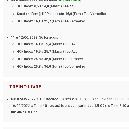
HCP Index
8,6 a 14,0
(Masc.) Tee Azul
Scratch
(Fem.)| HCP Index
até 16,0
(Fem.) Tee Vermelho
HCP Index
16,1 a 25,7
(Fem.) Tee Vermelho
11 e 12/06/2022
: 36 buracos.
HCP Index
14,1 a 19,4
(Masc.) Tee Azul
HCP Index
19,5 a 25,7
(Masc.) Tee Azul
HCP Index
25,8 a 36,0
(Masc.) Tee Branco
HCP Index
25,8 a 36,0
(Fem.) Tee Vermelho
TREINO LIVRE:
Dia
02/06/2022 e 10/06/2022
: somente para jogadores devidamente inscr
10/06/2022 o Tee nº
01
estará
fechado
a partir das
12h00
e o Tee nº
10
a
um dia de treino
.