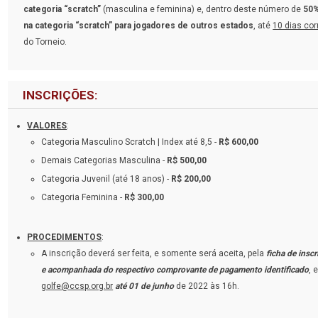
categoria “scratch”
(masculina e feminina) e, dentro deste número de
50%
na categoria “scratch” para jogadores de outros estados
, até
10 dias cor
do Torneio.
INSCRIÇÕES:
VALORES
:
Categoria Masculino Scratch | Index até 8,5 -
R$ 600,00
Demais Categorias Masculina -
R$ 500,00
Categoria Juvenil (até 18 anos) -
R$ 200,00
Categoria Feminina -
R$ 300,00
PROCEDIMENTOS
:
A inscrição deverá ser feita, e somente será aceita, pela
ficha de insc
e acompanhada do respectivo comprovante de pagamento identificado
, 
golfe@ccsp.org.br
até 01 de junho
de 2022 às 16h.