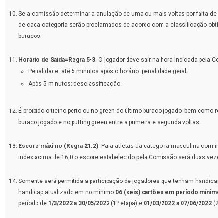
Se a comissão determinar a anulação de uma ou mais voltas por falta de
de cada categoria serão proclamados de acordo com a classificação obti
buracos.
Horário de Saída=Regra 5-3
: O jogador deve sair na hora indicada pela 
Penalidade: até 5 minutos após o horário: penalidade geral;
Após 5 minutos: desclassificação.
É proibido o treino perto ou no green do último buraco jogado, bem como r
buraco jogado e no putting green entre a primeira e segunda voltas.
Escore máximo (Regra 21.2)
: Para atletas da categoria masculina com 
index acima de 16,0 o escore estabelecido pela Comissão será duas veze
Somente será permitida a participação de jogadores que tenham handicap
handicap atualizado em no mínimo
06 (seis) cartões em período mínim
período de
1/3/2022 a 30/05/2022
(1ª etapa) e
01/03/2022 a 07/06/2022
(2