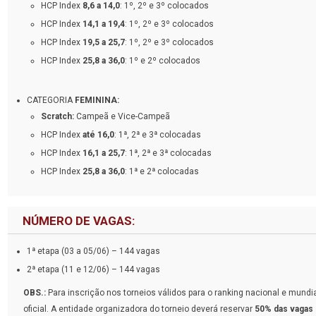
HCP Index
8,6 a 14,0
: 1º, 2º e 3º colocados
HCP Index
14,1 a 19,4
: 1º, 2º e 3º colocados
HCP Index
19,5 a 25,7
: 1º, 2º e 3º colocados
HCP Index
25,8 a 36,0
: 1º e 2º colocados
CATEGORIA
FEMININA:
Scratch:
Campeã e Vice-Campeã
HCP Index
até 16,0
: 1ª, 2ª e 3ª colocadas
HCP Index
16,1 a 25,7
: 1ª, 2ª e 3ª colocadas
HCP Index
25,8 a 36,0
: 1ª e 2ª colocadas
NÚMERO DE VAGAS:
1ª etapa (03 a 05/06) – 144 vagas
2ª etapa (11 e 12/06) – 144 vagas
OBS.:
Para inscrição nos torneios válidos para o ranking nacional e mundi
oficial. A entidade organizadora do torneio deverá reservar
50% das vagas 