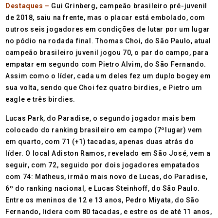
Destaques –
Gui Grinberg, campeão brasileiro pré-juvenil
de 2018, saiu na frente, mas o placar está embolado, com
outros seis jogadores em condições de lutar por um lugar
no pódio na rodada final. Thomas Choi, do São Paulo, atual
campeão brasileiro juvenil jogou 70, o par do campo, para
empatar em segundo com Pietro Alvim, do São Fernando.
Assim como o líder, cada um deles fez um duplo bogey em
sua volta, sendo que Choi fez quatro birdies, e Pietro um
eagle e três birdies.
Lucas Park, do Paradise, o segundo jogador mais bem
colocado do ranking brasileiro em campo (7ºlugar) vem
em quarto, com 71 (+1) tacadas, apenas duas atrás do
líder. O local Adiston Ramos, revelado em São José, vem a
seguir, com 72, seguido por dois jogadores empatados
com 74: Matheus, irmão mais novo de Lucas, do Paradise,
6º do ranking nacional, e Lucas Steinhoff, do São Paulo.
Entre os meninos de 12 e 13 anos, Pedro Miyata, do São
Fernando, lidera com 80 tacadas, e estre os de até 11 anos,