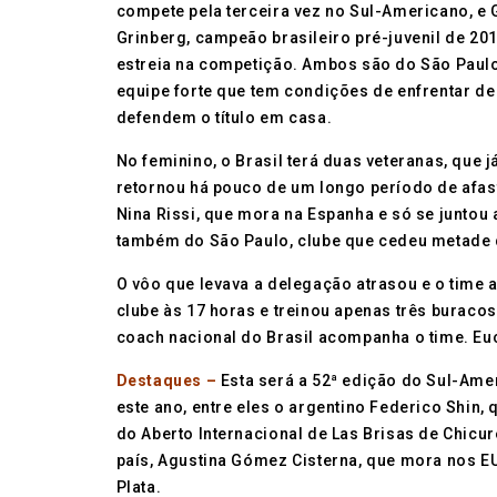
compete pela terceira vez no Sul-Americano, e
Grinberg, campeão brasileiro pré-juvenil de 201
estreia na competição. Ambos são do São Paul
equipe forte que tem condições de enfrentar de 
defendem o título em casa.
No feminino, o Brasil terá duas veteranas, que 
retornou há pouco de um longo período de afast
Nina Rissi, que mora na Espanha e só se juntou a
também do São Paulo, clube que cedeu metade d
O vôo que levava a delegação atrasou e o time
clube às 17 horas e treinou apenas três buracos.
coach nacional do Brasil acompanha o time. Euc
Destaques –
Esta será a 52ª edição do Sul-Am
este ano, entre eles o argentino Federico Shin,
do Aberto Internacional de Las Brisas de Chicu
país, Agustina Gómez Cisterna, que mora nos E
Plata.