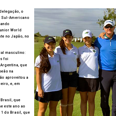
 delegação, o
to Sul-Americano
ntando
unior World
nte no Japão, no
ial masculino:
s foi
 Argentina, que
mpeão na
não aproveitou a
eiro, e, em
Brasil, que
me este ano ao
1 do Brasil, que