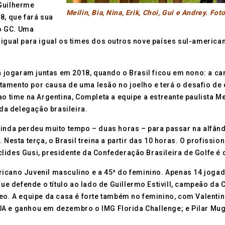
 Guilherme
Meilin, Bia, Nina, Erik, Choi, Gui e Andrey. Fot
8, que fará sua
o GC. Uma
igual para igual os times dos outros nove países sul-american
já jogaram juntas em 2018, quando o Brasil ficou em nono: a ca
amento por causa de uma lesão no joelho e terá o desafio de en
o time na Argentina, Completa a equipe a estreante paulista Me
a delegação brasileira.
 ainda perdeu muito tempo – duas horas – para passar na alfâ
 Nesta terça, o Brasil treina a partir das 10 horas. O profissi
lides Gusi, presidente da Confederação Brasileira de Golfe é
ericano Juvenil masculino e a 45ª do feminino. Apenas 14 jog
 que defende o título ao lado de Guillermo Estivill, campeão da
reo. A equipe da casa é forte também no feminino, com Valenti
UA e ganhou em dezembro o IMG Florida Challenge; e Pilar Mu