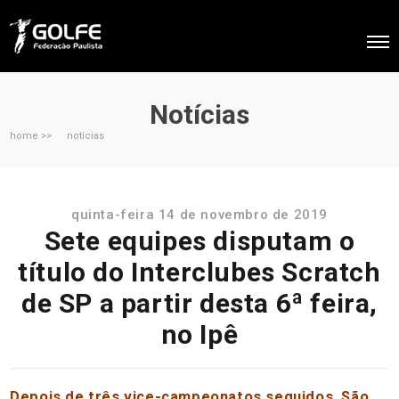
Notícias
home >>
notícias
quinta-feira 14 de novembro de 2019
Sete equipes disputam o
título do Interclubes Scratch
de SP a partir desta 6ª feira,
no Ipê
Depois de três vice-campeonatos seguidos, São