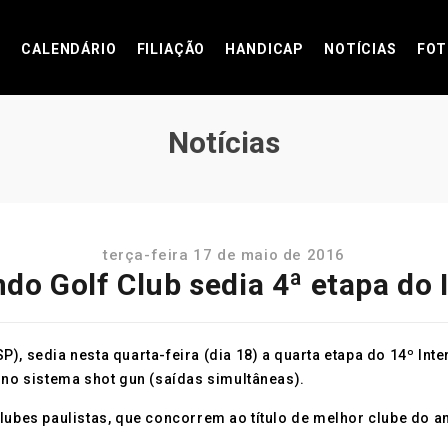
CALENDÁRIO
FILIAÇÃO
HANDICAP
NOTÍCIAS
FOT
Notícias
terça-feira 17 de maio de 2016
do Golf Club sedia 4ª etapa do 
P), sedia nesta quarta-feira (dia 18) a quarta etapa do 14º I
 no sistema shot gun (saídas simultâneas).
clubes paulistas, que concorrem ao título de melhor clube do 