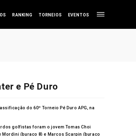
OS
RANKING
TORNEIOS
EVENTOS
ter e Pé Duro
lassificação do 60º Torneio Pé Duro APG, na
ardos golfistas foram o jovem Tomas Choi
le Mordini (buraco 8) e Marcos Scarpin (buraco