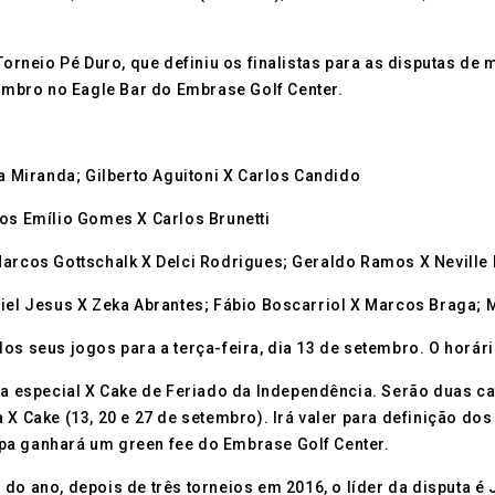
 Torneio Pé Duro, que definiu os finalistas para as disputas de
tembro no Eagle Bar do Embrase Golf Center.
ta Miranda; Gilberto Aguitoni X Carlos Candido
os Emílio Gomes X Carlos Brunetti
arcos Gottschalk X Delci Rodrigues; Geraldo Ramos X Neville 
niel Jesus X Zeka Abrantes; Fábio Boscarriol X Marcos Braga; 
os seus jogos para a terça-feira, dia 13 de setembro. O horári
uta especial X Cake de Feriado da Independência. Serão duas 
 X Cake (13, 20 e 27 de setembro). Irá valer para definição dos
pa ganhará um green fee do Embrase Golf Center.
 do ano, depois de três torneios em 2016, o líder da disputa é