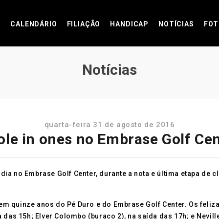
CALENDÁRIO
FILIAÇÃO
HANDICAP
NOTÍCIAS
FOT
Notícias
quarta-feira 31 de agosto de 2016
ole in ones no Embrase Golf Cen
ia no Embrase Golf Center, durante a nota e última etapa de c
m quinze anos do Pé Duro e do Embrase Golf Center. Os feliz
 das 15h; Elver Colombo (buraco 2), na saída das 17h; e Nevil