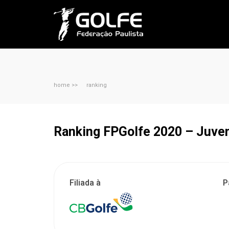
home >>
ranking
Ranking FPGolfe 2020 – Juven
Filiada à
P