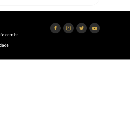
fe.com.br
idade