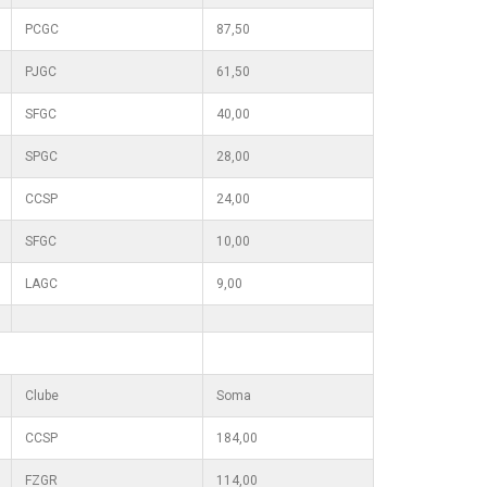
PCGC
87,50
PJGC
61,50
SFGC
40,00
SPGC
28,00
CCSP
24,00
SFGC
10,00
LAGC
9,00
Clube
Soma
CCSP
184,00
FZGR
114,00