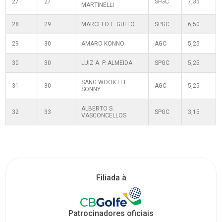
27
27
SFGC
7,35
MARTINELLI
28
29
MARCELO L. GULLO
SPGC
6,50
29
30
AMARO KONNO
AGC
5,25
30
30
LUIZ A. P. ALMEIDA
SPGC
5,25
SANG WOOK LEE
31
30
AGC
5,25
SONNY
ALBERTO S.
32
33
SPGC
3,15
VASCONCELLOS
Filiada à
Patrocinadores oficiais