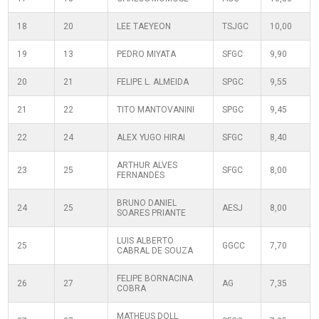
18
20
LEE TAEYEON
TSJGC
10,00
19
13
PEDRO MIYATA
SFGC
9,90
20
21
FELIPE L. ALMEIDA
SPGC
9,55
21
22
TITO MANTOVANINI
SPGC
9,45
22
24
ALEX YUGO HIRAI
SFGC
8,40
ARTHUR ALVES
23
25
SFGC
8,00
FERNANDES
BRUNO DANIEL
24
25
AESJ
8,00
SOARES PRIANTE
LUIS ALBERTO
25
GGCC
7,70
CABRAL DE SOUZA
FELIPE BORNACINA
26
27
AG
7,35
COBRA
MATHEUS DOLL