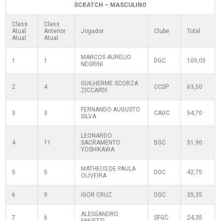
SCRATCH – MASCULINO
Class
Class
Atual
Anterior
Jogador
Clube
Total
Atual
Atual
MARCOS AURELIO
1
1
DGC
109,05
NEGRINI
GUILHERME SCORZA
2
4
CCSP
63,50
ZICCARDI
FERNANDO AUGUSTO
3
3
CAGC
54,70
SILVA
LEONARDO
4
11
SACRAMENTO
BGC
51,90
YOSHIKAWA
MATHEUS DE PAULA
5
5
DGC
42,75
OLIVEIRA
6
9
IGOR CRUZ
DGC
35,35
ALESSANDRO
7
6
SFGC
24,35