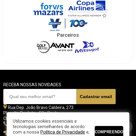
Parceiros
RECEBA NOSSAS NOVIDADES
Rua Dep. João Bravo Caldeira, 273
Planalto Paulista - São Paulo
CEP 04071 - 045
Utilizamos cookies essenciais e
11 5070-4700
tecnologias semelhantes de acordo
com a nossa
Política de Privacidade
e,
fpgolfe@fpgolfe.com.br