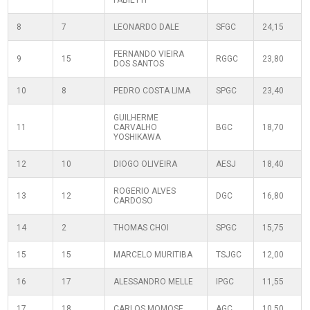
FABIETTI
8
7
LEONARDO DALE
SFGC
24,15
FERNANDO VIEIRA
9
15
RGGC
23,80
DOS SANTOS
10
8
PEDRO COSTA LIMA
SPGC
23,40
GUILHERME
11
CARVALHO
BGC
18,70
YOSHIKAWA
12
10
DIOGO OLIVEIRA
AESJ
18,40
ROGERIO ALVES
13
12
DGC
16,80
CARDOSO
14
2
THOMAS CHOI
SPGC
15,75
15
15
MARCELO MURITIBA
TSJGC
12,00
16
17
ALESSANDRO MELLE
IPGC
11,55
17
18
CARLOS MOMOSE
AGC
10,50