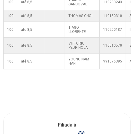
THIAGO
100
até 8,5
110200243
IP
SANDOVAL
100
até 8,5
THOMAS CHOI
110150310
S
TIAGO
100
até 8,5
110200187
IP
LLORENTE
VITTORIO
100
até 8,5
110010570
S
PEDRINOLA
YOUNG NAM
100
até 8,5
991676395
A
HAN
Filiada à