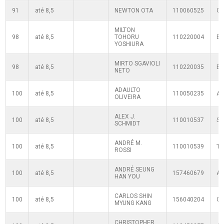
91
até 8,5
NEWTON OTA
110060525
G
MILTON
98
até 8,5
TOHORU
110220004
B
YOSHIURA
MIRTO SGAVIOLI
98
até 8,5
110220035
B
NETO
ADAULTO
100
até 8,5
110050235
A
OLIVEIRA
ALEX J.
100
até 8,5
110010537
S
SCHMIDT
ANDRÉ M.
100
até 8,5
110010539
T
ROSSI
ANDRÉ SEUNG
100
até 8,5
157460679
A
HAN YOU
CARLOS SHIN
100
até 8,5
156040204
G
MYUNG KANG
CHRISTOPHER