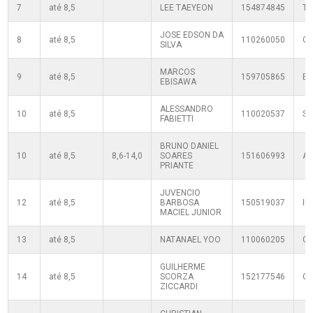
7
até 8,5
LEE TAEYEON
154874845
T
JOSE EDSON DA
8
até 8,5
110260050
G
SILVA
MARCOS
9
até 8,5
159705865
B
EBISAWA
ALESSANDRO
10
até 8,5
110020537
SF
FABIETTI
BRUNO DANIEL
10
até 8,5
8,6-14,0
SOARES
151606993
AE
PRIANTE
JUVENCIO
12
até 8,5
BARBOSA
150519037
IM
MACIEL JUNIOR
13
até 8,5
NATANAEL YOO
110060205
G
GUILHERME
14
até 8,5
SCORZA
152177546
C
ZICCARDI