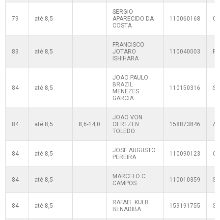
SERGIO
79
até 8,5
APARECIDO DA
110060168
G
COSTA
FRANCISCO
83
até 8,5
JOTARO
110040003
PL
ISHIHARA
JOAO PAULO
BRAZIL
84
até 8,5
110150316
S
MENEZES
GARCIA
JOAO VON
84
até 8,5
8,6-14,0
OERTZEN
158873846
A
TOLEDO
JOSE AUGUSTO
84
até 8,5
110090123
C
PEREIRA
MARCELO C.
84
até 8,5
110010359
S
CAMPOS
RAFAEL KULB
84
até 8,5
159191755
SF
BENADIBA