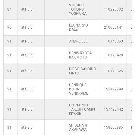
VINICIUS
84
até 8,5
TOHORU
110220032
B
YOSHIURA
LEONARDO
90
até 8,5
210000141
SF
DALE
91
até 8,5
ANDRE LEE
110140353
L
DENIS RYOTA
91
até 8,5
110120428
B
KAKIMOTO
DIEGO CANDIDO
91
até 8,5
110170026
P
PINTO
HENRIQUE
91
até 8,5
BOTINI
153492948
Q
VENDRAME
LEONARDO
91
até 8,5
TAKESHI CAMPI
157428442
C
KIYOSE
SHIGENARI
91
até 8,5
158655885
T
ARAKAWA