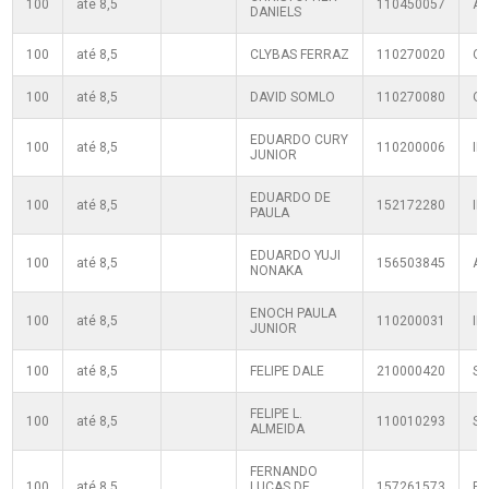
100
até 8,5
110450057
A
DANIELS
100
até 8,5
CLYBAS FERRAZ
110270020
Q
100
até 8,5
DAVID SOMLO
110270080
Q
EDUARDO CURY
100
até 8,5
110200006
IP
JUNIOR
EDUARDO DE
100
até 8,5
152172280
IP
PAULA
EDUARDO YUJI
100
até 8,5
156503845
A
NONAKA
ENOCH PAULA
100
até 8,5
110200031
IP
JUNIOR
100
até 8,5
FELIPE DALE
210000420
SF
FELIPE L.
100
até 8,5
110010293
S
ALMEIDA
FERNANDO
100
até 8,5
LUCAS DE
157261573
F