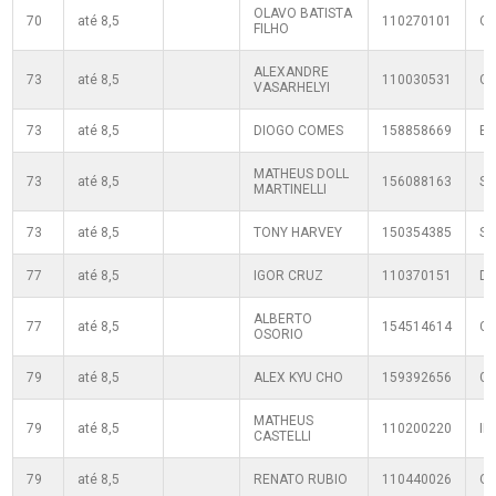
OLAVO BATISTA
70
até 8,5
110270101
Q
FILHO
ALEXANDRE
73
até 8,5
110030531
C
VASARHELYI
73
até 8,5
DIOGO COMES
158858669
B
MATHEUS DOLL
73
até 8,5
156088163
SF
MARTINELLI
73
até 8,5
TONY HARVEY
150354385
S
77
até 8,5
IGOR CRUZ
110370151
D
ALBERTO
77
até 8,5
154514614
C
OSORIO
79
até 8,5
ALEX KYU CHO
159392656
G
MATHEUS
79
até 8,5
110200220
IP
CASTELLI
79
até 8,5
RENATO RUBIO
110440026
Q