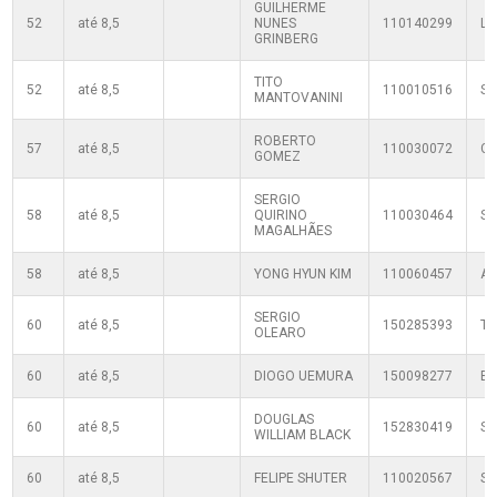
GUILHERME
52
até 8,5
NUNES
110140299
L
GRINBERG
TITO
52
até 8,5
110010516
S
MANTOVANINI
ROBERTO
57
até 8,5
110030072
C
GOMEZ
SERGIO
58
até 8,5
QUIRINO
110030464
S
MAGALHÃES
58
até 8,5
YONG HYUN KIM
110060457
A
SERGIO
60
até 8,5
150285393
T
OLEARO
60
até 8,5
DIOGO UEMURA
150098277
B
DOUGLAS
60
até 8,5
152830419
S
WILLIAM BLACK
60
até 8,5
FELIPE SHUTER
110020567
SF