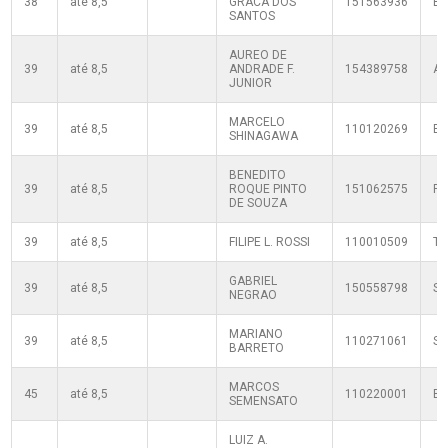
38
até 8,5
GRACA DOS
151563936
B
SANTOS
AUREO DE
39
até 8,5
ANDRADE F.
154389758
AT
JUNIOR
MARCELO
39
até 8,5
110120269
B
SHINAGAWA
BENEDITO
39
até 8,5
ROQUE PINTO
151062575
R
DE SOUZA
39
até 8,5
FILIPE L. ROSSI
110010509
T
GABRIEL
39
até 8,5
150558798
SF
NEGRAO
MARIANO
39
até 8,5
110271061
S
BARRETO
MARCOS
45
até 8,5
110220001
B
SEMENSATO
LUIZ A.