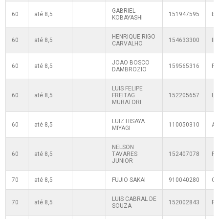
GABRIEL
60
até 8,5
151947595
B
KOBAYASHI
HENRIQUE RIGO
60
até 8,5
154633300
IP
CARVALHO
JOAO BOSCO
60
até 8,5
159565316
P
DAMBROZIO
LUIS FELIPE
60
até 8,5
FREITAG
152205657
L
MURATORI
LUIZ HISAYA
60
até 8,5
110050310
A
MIYAGI
NELSON
60
até 8,5
TAVARES
152407078
P
JUNIOR
70
até 8,5
FUJIO SAKAI
910040280
C
LUIS CABRAL DE
70
até 8,5
152002843
R
SOUZA