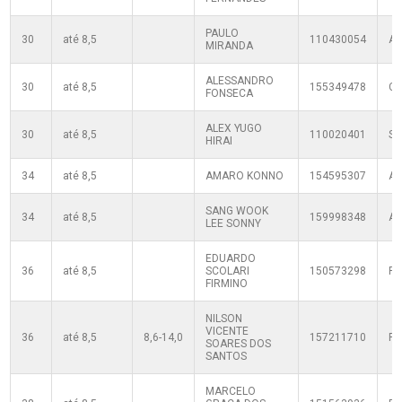
PAULO
30
até 8,5
110430054
AT
MIRANDA
ALESSANDRO
30
até 8,5
155349478
C
FONSECA
ALEX YUGO
30
até 8,5
110020401
SF
HIRAI
34
até 8,5
AMARO KONNO
154595307
A
SANG WOOK
34
até 8,5
159998348
A
LEE SONNY
EDUARDO
36
até 8,5
SCOLARI
150573298
R
FIRMINO
NILSON
VICENTE
36
até 8,5
8,6-14,0
157211710
R
SOARES DOS
SANTOS
MARCELO