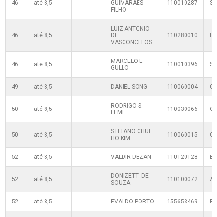
46
até 8,5
GUIMARAES
110010287
S
FILHO
LUIZ ANTONIO
46
até 8,5
DE
110280010
FZ
VASCONCELOS
MARCELO L.
46
até 8,5
110010396
S
GULLO
49
até 8,5
DANIEL SONG
110060004
G
RODRIGO S.
50
até 8,5
110030066
C
LEME
STEFANO CHUL
50
até 8,5
110060015
G
HO KIM
52
até 8,5
VALDIR DEZAN
110120128
B
DONIZETTI DE
52
até 8,5
110100072
AE
SOUZA
52
até 8,5
EVALDO PORTO
155653469
R