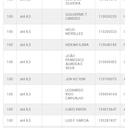
OLIVEIRA
GUILHERME T.
100
até 8,5
110030233
C
CANDIDO
HELIO
100
até 8,5
110200323
SF
MEIRELLES
100
até 8,5
HIDEAKI IIJIMA
110040183
PL
JOÃO
FRANCISCO
100
até 8,5
210000452
S
ALMEIDA E
SILVA
100
até 8,5
JUN HO YUM
110100075
AE
LEONARDO
100
até 8,5
RIGO
159094104
IP
CARVALHO
100
até 8,5
LUBIO KWON
154315647
A
100
até 8,5
LUIS F. GARCIA
155281837
S