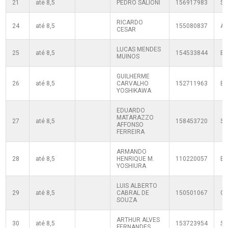
21
até 8,5
PEDRO SALIONI
156917983
SF
RICARDO
24
até 8,5
155080837
A
CESAR
LUCAS MENDES
25
até 8,5
154533844
B
MUINOS
GUILHERME
26
até 8,5
CARVALHO
152711963
B
YOSHIKAWA
EDUARDO
MATARAZZO
27
até 8,5
158453720
S
AFFONSO
FERREIRA
ARMANDO
28
até 8,5
HENRIQUE M.
110220057
B
YOSHIURA
LUIS ALBERTO
29
até 8,5
CABRAL DE
150501067
G
SOUZA
ARTHUR ALVES
30
até 8,5
153723954
SF
FERNANDES