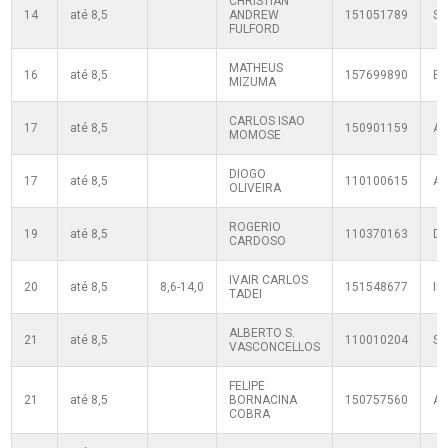
CHRISTIAN
14
até 8,5
ANDREW
151051789
S
FULFORD
MATHEUS
16
até 8,5
157699890
B
MIZUMA
CARLOS ISAO
17
até 8,5
150901159
A
MOMOSE
DIOGO
17
até 8,5
110100615
AE
OLIVEIRA
ROGERIO
19
até 8,5
110370163
D
CARDOSO
IVAIR CARLOS
20
até 8,5
8,6-14,0
151548677
IM
TADEI
ALBERTO S.
21
até 8,5
110010204
S
VASCONCELLOS
FELIPE
21
até 8,5
BORNACINA
150757560
A
COBRA