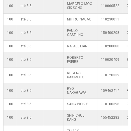
MARCELO MOO
100
até 8,5
110060522
G
SIK SONG
100
até 8,5
MITIRO NAGAO
110230011
P
PAULO
100
até 8,5
150400208
Q
CASTILHO
100
até 8,5
RAFAEL LIAN
110200080
IP
ROBERTO
100
até 8,5
110020409
SF
FREIRE
RUBENS
100
até 8,5
110120339
B
KAKIMOTO
RYO
100
até 8,5
159462414
PL
NAKAGAWA
100
até 8,5
SANG WOK YI
110100398
G
SHIN CHUL
100
até 8,5
155452282
G
KANG