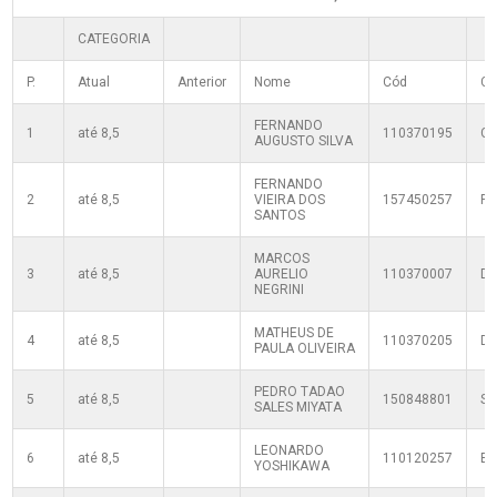
CATEGORIA
P.
Atual
Anterior
Nome
Cód
Cl
FERNANDO
1
até 8,5
110370195
C
AUGUSTO SILVA
FERNANDO
2
até 8,5
VIEIRA DOS
157450257
R
SANTOS
MARCOS
3
até 8,5
AURELIO
110370007
D
NEGRINI
MATHEUS DE
4
até 8,5
110370205
D
PAULA OLIVEIRA
PEDRO TADAO
5
até 8,5
150848801
SF
SALES MIYATA
LEONARDO
6
até 8,5
110120257
B
YOSHIKAWA