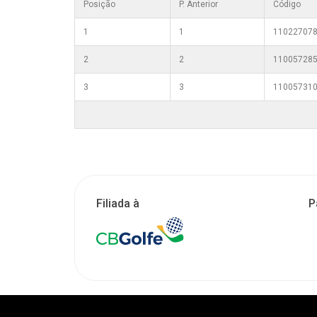
Posição
P. Anterior
Código
1
1
11022707
2
2
11005728
3
3
11005731
Filiada à
P