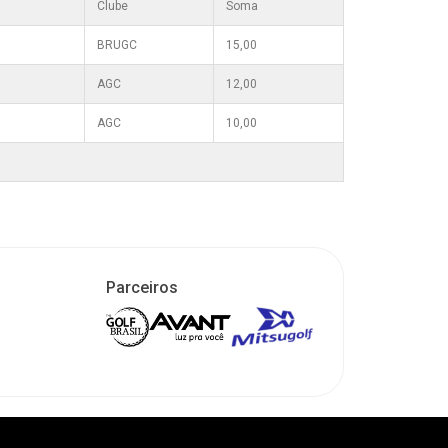
Clube
Soma
BRUGC
15,00
AGC
12,00
AGC
10,00
Parceiros