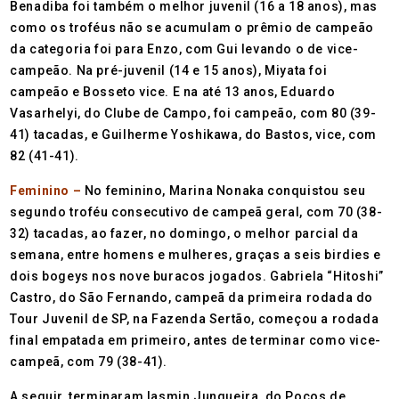
Benadiba foi também o melhor juvenil (16 a 18 anos), mas
como os troféus não se acumulam o prêmio de campeão
da categoria foi para Enzo, com Gui levando o de vice-
campeão. Na pré-juvenil (14 e 15 anos), Miyata foi
campeão e Bosseto vice. E na até 13 anos, Eduardo
Vasarhelyi, do Clube de Campo, foi campeão, com 80 (39-
41) tacadas, e Guilherme Yoshikawa, do Bastos, vice, com
82 (41-41).
Feminino –
No feminino, Marina Nonaka conquistou seu
segundo troféu consecutivo de campeã geral, com 70 (38-
32) tacadas, ao fazer, no domingo, o melhor parcial da
semana, entre homens e mulheres, graças a seis birdies e
dois bogeys nos nove buracos jogados. Gabriela “Hitoshi”
Castro, do São Fernando, campeã da primeira rodada do
Tour Juvenil de SP, na Fazenda Sertão, começou a rodada
final empatada em primeiro, antes de terminar como vice-
campeã, com 79 (38-41).
A seguir, terminaram Iasmin Junqueira, do Poços de