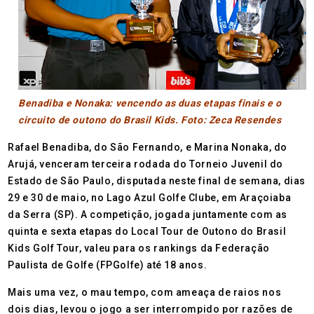
Benadiba e Nonaka: vencendo as duas etapas finais e o
circuito de outono do Brasil Kids. Foto: Zeca Resendes
Rafael Benadiba, do São Fernando, e Marina Nonaka, do
Arujá, venceram terceira rodada do Torneio Juvenil do
Estado de São Paulo, disputada neste final de semana, dias
29 e 30 de maio, no Lago Azul Golfe Clube, em Araçoiaba
da Serra (SP). A competição, jogada juntamente com as
quinta e sexta etapas do Local Tour de Outono do Brasil
Kids Golf Tour, valeu para os rankings da Federação
Paulista de Golfe (FPGolfe) até 18 anos.
Mais uma vez, o mau tempo, com ameaça de raios nos
dois dias, levou o jogo a ser interrompido por razões de