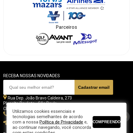
Parceiros
RECEBA NOSSAS NOVIDADES
Rua Dep. João Bravo Caldeira, 273
Planalto Paulista - São Paulo
CEP 04071 - 045
Utilizamos cookies essenciais e
11 5070-4700
tecnologias semelhantes de acordo
com a nossa
Política de Privacidade
e,
fpgolfe@fpgolfe.com.br
ao continuar navegando, você concorda
com estas condições.