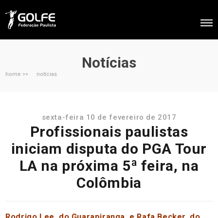
Notícias
home >>
notícias
sexta-feira 10 de fevereiro de 2017
Profissionais paulistas
iniciam disputa do PGA Tour
LA na próxima 5ª feira, na
Colômbia
Rodrigo Lee, do Guarapiranga, e Rafa Becker, do